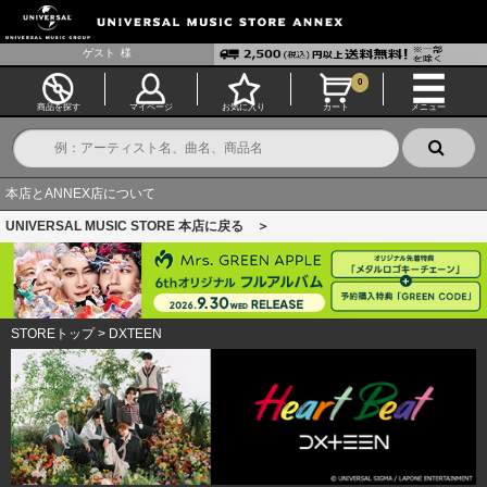
ゲスト
様
0
商品を探す
マイページ
お気に入り
カート
メニュー
本店とANNEX店について
UNIVERSAL MUSIC STORE 本店に戻る ＞
STOREトップ
>
DXTEEN