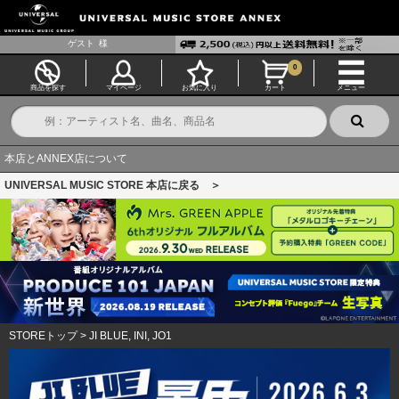
ゲスト
様
0
商品を探す
マイページ
お気に入り
カート
メニュー
本店とANNEX店について
UNIVERSAL MUSIC STORE 本店に戻る ＞
STOREトップ
>
JI BLUE, INI, JO1