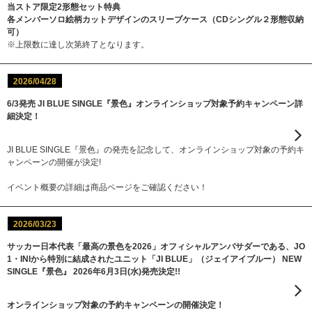
当ストア限定2形態セット特典
各メンバーソロ絵柄カットデザインのスリーブケース（CDシングル２形態収納
可）
※上限数に達し次第終了となります。
2026/04/28
6/3発売 JI BLUE SINGLE『景色』オンラインショップ対象予約キャンペーン詳
細決定！
JI BLUE SINGLE『景色』の発売を記念して、オンラインショップ対象の予約キ
ャンペーンの開催が決定!
イベント概要の詳細は商品ページをご確認ください！
2026/03/23
サッカー日本代表「最高の景色を2026」オフィシャルアンバサダーである、JO
1・INIから特別に結成されたユニット「JI BLUE」（ジェイアイブルー） NEW
SINGLE『景⾊』 2026年6⽉3⽇(⽔)発売決定!!
オンラインショップ対象の予約キャンペーンの開催決定！