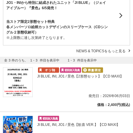
JO1・INIから特別に結成されたユニット「JI BLUE」（ジェイ
アイブルー）『景色』6/5発売！
当ストア限定2形態セット特典
各メンバーソロ絵柄カットデザインのスリーブケース（CDシン
グル２形態収納可）
※上限数に達し次第終了となります。
NEWS & TOPICSをもっと見る
全
3
件のうち、
1
-
3
件目を表示中
1
-
3
件目を表示中
JI BLUE, INI, JO1 / 景色【2形態セット】【CD MAXI】
発売日：2026年06月03日
価格：2,400円(税込)
JI BLUE, INI, JO1 / 景色【歓喜 VER.】【CD MAXI】