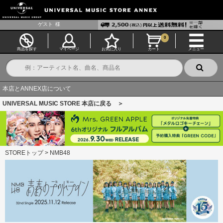
ゲスト
様
0
商品を探す
マイページ
お気に入り
カート
メニュー
本店とANNEX店について
UNIVERSAL MUSIC STORE 本店に戻る ＞
STOREトップ
>
NMB48