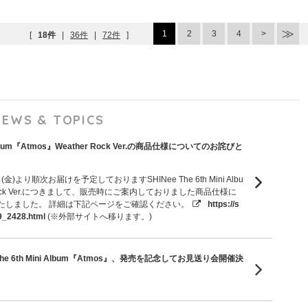
1
2
3
4
[
18件
|
36件
|
72件
]
NEWS & TOPICS
ni Album『Atmos』Weather Rock Ver.の商品仕様についてのお詫びと
金)より順次お届けを予定しておりますSHINee The 6th Mini Albu
r Rock Ver.につきまして、販売時にご案内しておりました商品仕様に
たしました。 詳細は下記ページをご確認ください。
https://s
9_2428.html
(※外部サイトへ移ります。)
 The 6th Mini Album『Atmos』、発売を記念してお見送り会開催決