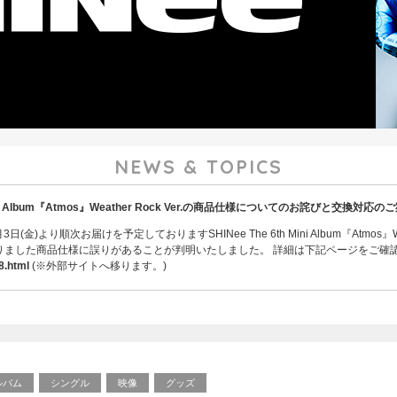
NEWS & TOPICS
h Mini Album『Atmos』Weather Rock Ver.の商品仕様についてのお詫びと交換対応の
日(金)より順次お届けを予定しておりますSHINee The 6th Mini Album『Atmos』We
りました商品仕様に誤りがあることが判明いたしました。 詳細は下記ページをご確
8.html
(※外部サイトへ移ります。)
ルバム
シングル
映像
グッズ