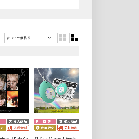
すべての価格帯
 Atmos【Raln Ce
SHINee / Atmos【Weather