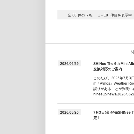
全
60
件のうち、
1
-
18
件目を表示中
2026/06/29
SHINee The 6th Mi
交換対応のご案内
このたび、2026年7月3日(
m『Atmos』Weathe
誤りがあることが判明い
hinee.jp/news/2026/062
2026/05/20
7月3日(金)発売SHINee
定！