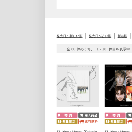
発売日が新しい順
発売日が古い順
新着順
全
60
件のうち、
1
-
18
件目を表示中
SHINee / Atmos【PrIsmIc
SHINee / Atmos