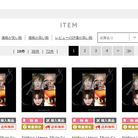
ITEM
価格が安い順
価格が高い順
レビューの評価が高い順
在庫あり
1
2
3
4
[
18件
|
36件
|
72件
]
【Raln Ce
SHINee / Atmos【Raln Ce
SHINee / Atmos【Raln Ce
SHINee /