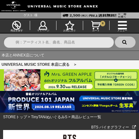
ゲスト
様
0
商品を探す
マイページ
お気に入り
カート
メニュー
本店とANNEX店について
UNIVERSAL MUSIC STORE 本店に戻る ＞
STOREトップ
>
TinyTAN/ぬいぐるみS
>
商品レビュー一覧
BTS バイオグラフィー