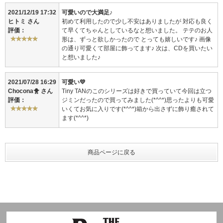
2021/12/19 17:32
可愛いので大満足♪
ヒトミ
さん
初めて利用したので少し不安はありましたが 対応も良く
評価：
て早くてちゃんとしているなと想いました。 テテのお人
形は、ずっと欲しかったので とっても嬉しいです♪ 画像
の通り可愛くて部屋に飾ってます♪ 次は、CDを買いたい
と想いました♪
2021/07/28 16:29
可愛い💛
Chocona🐥
さん
Tiny TANのこのシリーズは好きで買っていて今回は立つ
評価：
ジミンだったので買ってみました(*^^*)思ったよりも可愛
いくてお気に入りです(*^^*)箱から出さずに飾り癒されて
ます(*^^*)
商品ページに戻る