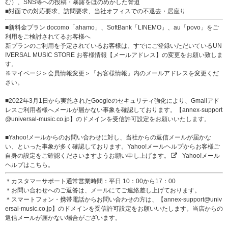
む）、SNS等への投稿・暴露をほのめかした脅迫
■対面での対応要求、訪問要求、当社オフィスでの不退去・居座り
■新料金プラン docomo「ahamo」、SoftBank「LINEMO」、au「povo」をご
利用をご検討されてるお客様へ
新プランのご利用を予定されているお客様は、すでにご登録いただいているUN
IVERSAL MUSIC STORE お客様情報【メールアドレス】の変更をお願い致しま
す。
※マイページ＞会員情報変更＞『お客様情報』内のメールアドレスを変更くだ
さい。
■2022年3月1日から実施されたGoogleのセキュリティ強化により、Gmailアド
レスご利用者様へメールが届かない事象を確認しております。【annex-support
@universal-music.co.jp】のドメインを受信許可設定をお願いいたします。
■Yahoo!メールからのお問い合わせに対し、当社からの返信メールが届かな
い、といった事象が多く確認しております。Yahoo!メールヘルプからお客様ご
自身の設定をご確認くださいますようお願い申し上げます。
Yahoo!メール
ヘルプはこちら。
＊カスタマーサポート通常営業時間：平日 10：00から17：00
＊お問い合わせへのご返答は、メールにてご連絡差し上げております。
＊スマートフォン・携帯電話からお問い合わせの方は、【annex-support@univ
ersal-music.co.jp】のドメインを受信許可設定をお願いいたします。当店からの
返信メールが届かない場合がございます。