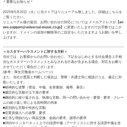
＊重要なお知らせ＊
2025年5月20日（火）に当ストアはリニューアル致しました。詳細は
こちら
を
ご覧ください。
リニューアル後の返信、お問い合わせの対応については メールアドレスが
【an
nex-support@universal-music.co.jp】
に変更いたしますのでお手数ではござ
いますが、ドメインの追加や解除等のご設定をいただきますようお願いを申し
上げます。
＜カスタマーハラスメントに対する方針＞
当社では、お客様からのお問い合わせに、下記をはじめとする社会通念上不相
当なカスタマーハラスメントとみなされる行為が含まれる場合、対応をお断り
させていただく場合がございます。
(参考：
厚生労働省ホームページ
)
また、当社が悪質と判断した場合は、警察・弁護士等に相談のうえ、厳正に対
処いたします。
■精神的な攻撃（脅迫、中傷、名誉棄損、侮辱、暴言）
■威圧的な言動や土下座の要求
■継続的に繰り返される、執拗な言動、同一の問い合わせ・要望・要求・クレー
ムの繰り返し等による長時間の拘束
■差別的な言動や性的な言動
■従業員個人への攻撃、要求
■正当な理由のない商品交換、金銭の要求、謝罪の要求
■SNSやインターネット上での誹謗中傷（アーティストに対する誹謗中傷を含