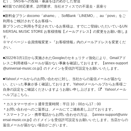
む）、SNS等への投稿・暴露をほのめかした脅迫
■対面での対応要求、訪問要求、当社オフィスでの不退去・居座り
■新料金プラン docomo「ahamo」、SoftBank「LINEMO」、au「povo」をご
利用をご検討されてるお客様へ
新プランのご利用を予定されているお客様は、すでにご登録いただいているUN
IVERSAL MUSIC STORE お客様情報【メールアドレス】の変更をお願い致しま
す。
※マイページ＞会員情報変更＞『お客様情報』内のメールアドレスを変更くだ
さい。
■2022年3月1日から実施されたGoogleのセキュリティ強化により、Gmailアド
レスご利用者様へメールが届かない事象を確認しております。【annex-support
@universal-music.co.jp】のドメインを受信許可設定をお願いいたします。
■Yahoo!メールからのお問い合わせに対し、当社からの返信メールが届かな
い、といった事象が多く確認しております。Yahoo!メールヘルプからお客様ご
自身の設定をご確認くださいますようお願い申し上げます。
Yahoo!メール
ヘルプはこちら。
＊カスタマーサポート通常営業時間：平日 10：00から17：00
＊お問い合わせへのご返答は、メールにてご連絡差し上げております。
＊スマートフォン・携帯電話からお問い合わせの方は、【annex-support@univ
ersal-music.co.jp】のドメインを受信許可設定をお願いいたします。当店からの
返信メールが届かない場合がございます。