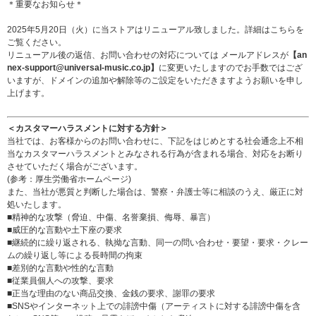
＊重要なお知らせ＊
2025年5月20日（火）に当ストアはリニューアル致しました。詳細は
こちら
を
ご覧ください。
リニューアル後の返信、お問い合わせの対応については メールアドレスが
【an
nex-support@universal-music.co.jp】
に変更いたしますのでお手数ではござ
いますが、ドメインの追加や解除等のご設定をいただきますようお願いを申し
上げます。
＜カスタマーハラスメントに対する方針＞
当社では、お客様からのお問い合わせに、下記をはじめとする社会通念上不相
当なカスタマーハラスメントとみなされる行為が含まれる場合、対応をお断り
させていただく場合がございます。
(参考：
厚生労働省ホームページ
)
また、当社が悪質と判断した場合は、警察・弁護士等に相談のうえ、厳正に対
処いたします。
■精神的な攻撃（脅迫、中傷、名誉棄損、侮辱、暴言）
■威圧的な言動や土下座の要求
■継続的に繰り返される、執拗な言動、同一の問い合わせ・要望・要求・クレー
ムの繰り返し等による長時間の拘束
■差別的な言動や性的な言動
■従業員個人への攻撃、要求
■正当な理由のない商品交換、金銭の要求、謝罪の要求
■SNSやインターネット上での誹謗中傷（アーティストに対する誹謗中傷を含