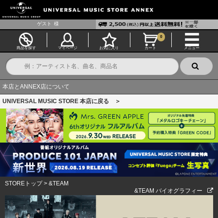
ゲスト
様
0
商品を探す
マイページ
お気に入り
カート
メニュー
本店とANNEX店について
UNIVERSAL MUSIC STORE 本店に戻る ＞
STOREトップ
>
&TEAM
&TEAM バイオグラフィー