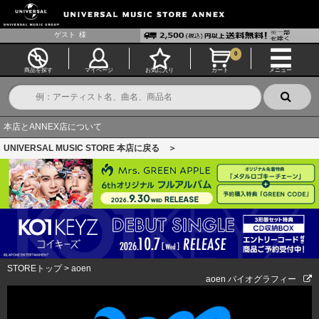
ゲスト
様
0
商品を探す
マイページ
お気に入り
カート
メニュー
本店とANNEX店について
UNIVERSAL MUSIC STORE 本店に戻る ＞
STOREトップ
>
aoen
aoen バイオグラフィー