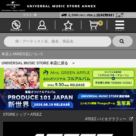
ゲスト
様
0
商品を探す
マイページ
お気に入り
カート
メニュー
本店とANNEX店について
UNIVERSAL MUSIC STORE 本店に戻る ＞
STOREトップ
>
ATEEZ
ATEEZ バイオグラフィー