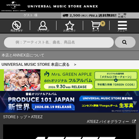
ゲスト
様
0
商品を探す
マイページ
お気に入り
カート
メニュー
本店とANNEX店について
UNIVERSAL MUSIC STORE 本店に戻る ＞
STOREトップ
>
ATEEZ
ATEEZ バイオグラフィー