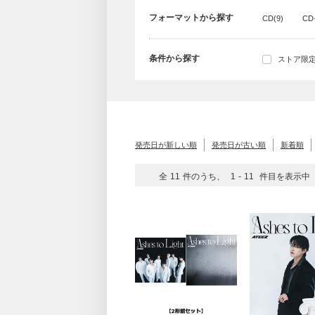
フォーマットから探す
CD(9)
CD
条件から探す
ストア限定(
発売日が新しい順
発売日が古い順
新着順
全
11
件のうち、
1
-
11
件目を表示中