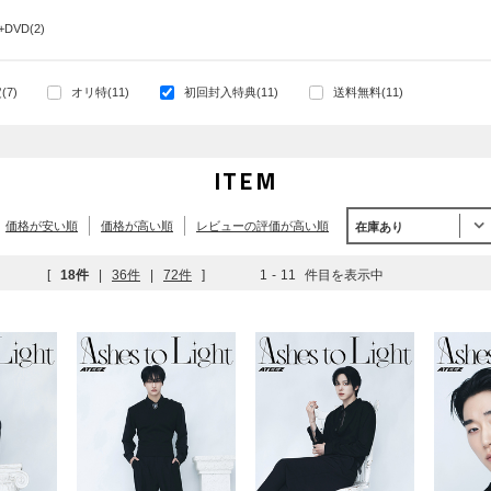
+DVD(2)
7)
オリ特(11)
初回封入特典(11)
送料無料(11)
ITEM
価格が安い順
価格が高い順
レビューの評価が高い順
在庫あり
[
18件
|
36件
|
72件
]
1
-
11
件目を表示中