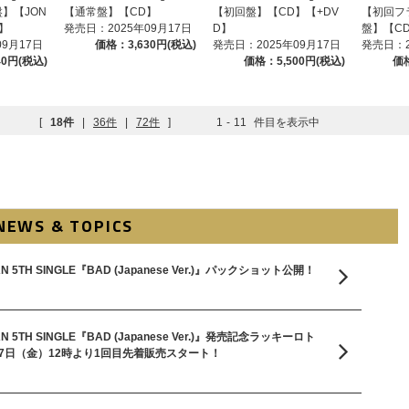
】【JON
【通常盤】【CD】
【初回盤】【CD】【+DV
【初回フ
D】
発売日：2025年09月17日
D】
盤】【C
09月17日
価格：3,630円(税込)
発売日：2025年09月17日
発売日：2
40円(税込)
価格：5,500円(税込)
価格
[
18件
|
36件
|
72件
]
1
-
11
件目を表示中
NEWS & TOPICS
5TH SINGLE『BAD (Japanese Ver.)』パックショット公開！
5TH SINGLE『BAD (Japanese Ver.)』発売記念ラッキーロト
7日（金）12時より1回目先着販売スタート！