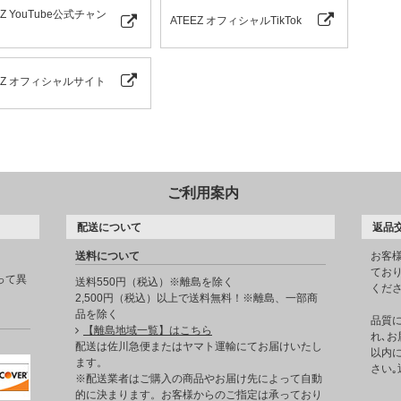
EZ YouTube公式チャン
ATEEZ オフィシャルTikTok
EZ オフィシャルサイト
ご利用案内
配送について
返品
送料について
お客
てお
って異
送料550円（税込）※離島を除く
くだ
2,500円（税込）以上で送料無料！※離島、一部商
品を除く
品質
【離島地域一覧】はこちら
れ､お
。
配送は佐川急便またはヤマト運輸にてお届けいたし
以内に
ます。
さい
※配送業者はご購入の商品やお届け先によって自動
的に決まります。お客様からのご指定は承っており