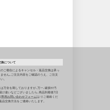
交換について
様のご都合によるキャンセル・返品交換は承っ
りません｡ご注文内容をご確認のうえ、ご注文
さい。
には万全を期しておりますが､万一､破損や汚
届け違いなどございましたら､商品到着後7日
[
専用お問い合わせフォーム
]よりご連絡くだ
｡返品交換方法をご連絡いたします。