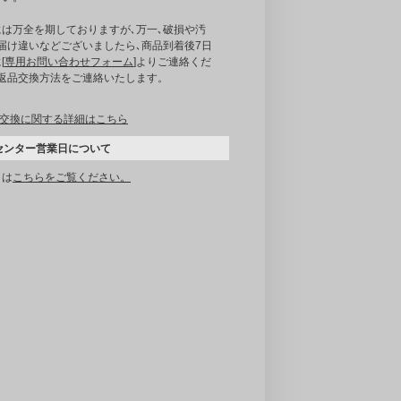
には万全を期しておりますが､万一､破損や汚
届け違いなどございましたら､商品到着後7日
[
専用お問い合わせフォーム
]よりご連絡くだ
｡返品交換方法をご連絡いたします。
交換に関する詳細はこちら
センター営業日について
くは
こちらをご覧ください。