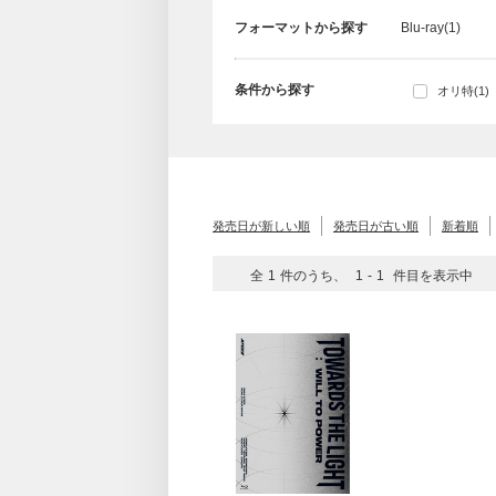
フォーマットから探す
Blu-ray(1)
条件から探す
オリ特(1)
発売日が新しい順
発売日が古い順
新着順
全
1
件のうち、
1
-
1
件目を表示中