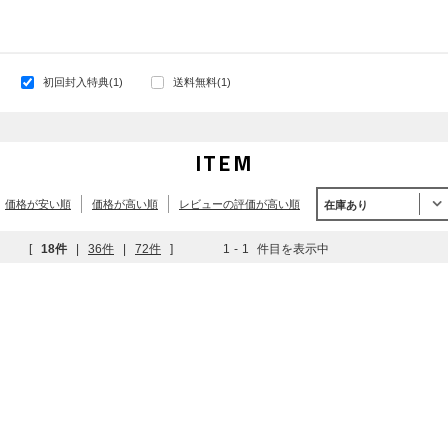
初回封入特典(1)
送料無料(1)
ITEM
価格が安い順
価格が高い順
レビューの評価が高い順
在庫あり
[
18件
|
36件
|
72件
]
1
-
1
件目を表示中