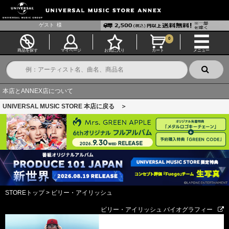
ゲスト
様
0
商品を探す
マイページ
お気に入り
カート
メニュー
本店とANNEX店について
UNIVERSAL MUSIC STORE 本店に戻る ＞
STOREトップ
>
ビリー・アイリッシュ
ビリー・アイリッシュ バイオグラフィー