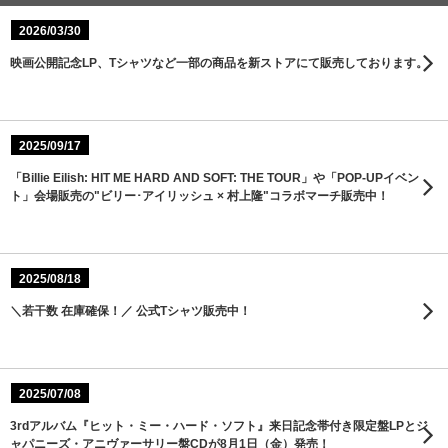
2026/03/30
映画公開記念LP、Tシャツなど一部の商品を新ストアにて販売しております。
2025/09/17
「Billie Eilish: HIT ME HARD AND SOFT: THE TOUR」や「POP-UPイベン
ト」会場販売の"ビリー･アイリッシュ × 村上隆"コラボマーチ販売中！
2025/08/18
＼若干数 在庫確保！／ 公式Tシャツ販売中！
2025/07/08
3rdアルバム『ヒット・ミー・ハード・ソフト』来日記念帯付き限定盤LPとジ
ャパニーズ・アニヴァーサリー盤CDが8月1日（金）発売！