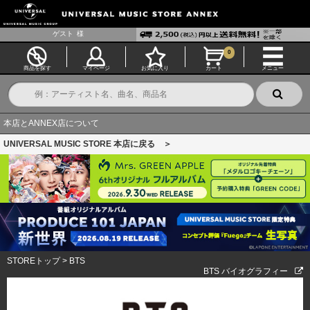
ゲスト
様
0
商品を探す
マイページ
お気に入り
カート
メニュー
本店とANNEX店について
UNIVERSAL MUSIC STORE 本店に戻る ＞
STOREトップ
>
BTS
BTS バイオグラフィー