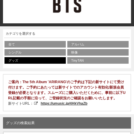
カテゴリを選択する
全て
アルバム
シングル
映像
グッズ
TinyTAN
ご案内：The 5th Album 'ARIRANG'のご予約は下記の新サイトにて受け
付けます。ご予約にあたっては新サイトでのアカウント有効化/新規会員
登録が必要となります。スムーズにご購入いただくために、事前に以下U
RL記載の手順に沿って、ご登録状況のご確認をお願いいたします。
新サイトURL：
https://umusic.jp/4HkVhaZb
グッズの検索結果