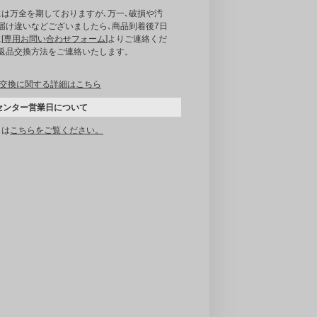
には万全を期しておりますが､万一､破損や汚
届け違いなどございましたら､商品到着後7日
[
専用お問い合わせフォーム
]よりご連絡くだ
｡返品交換方法をご連絡いたします。
交換に関する詳細はこちら
センター営業日について
くは
こちらをご覧ください。