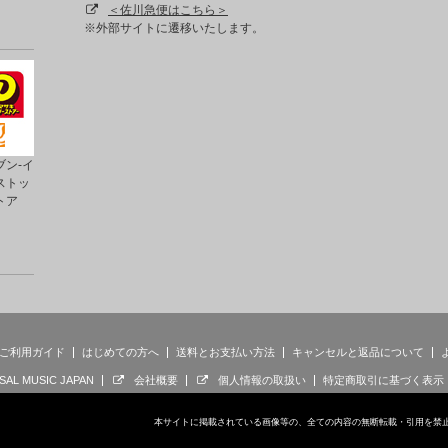
＜佐川急便はこちら＞
※外部サイトに遷移いたします。
ン-イ
ストッ
トア
ご利用ガイド
はじめての方へ
送料とお支払い方法
キャンセルと返品について
SAL MUSIC JAPAN
会社概要
個人情報の取扱い
特定商取引に基づく表示
本サイトに掲載されている画像等の、全ての内容の無断転載・引用を禁止します。 © 202