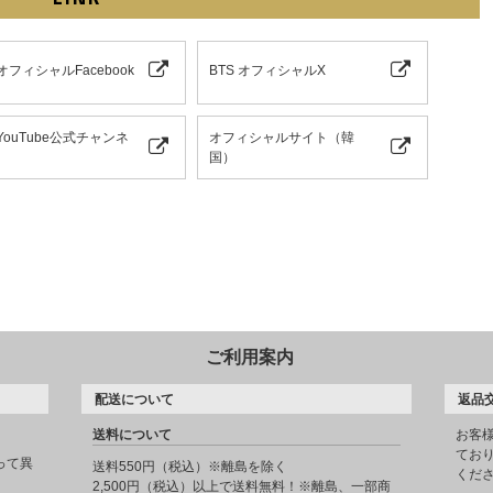
 オフィシャルFacebook
BTS オフィシャルX
 YouTube公式チャンネ
オフィシャルサイト（韓
国）
ご利用案内
配送について
返品
送料について
お客
てお
って異
送料550円（税込）※離島を除く
くだ
2,500円（税込）以上で送料無料！※離島、一部商