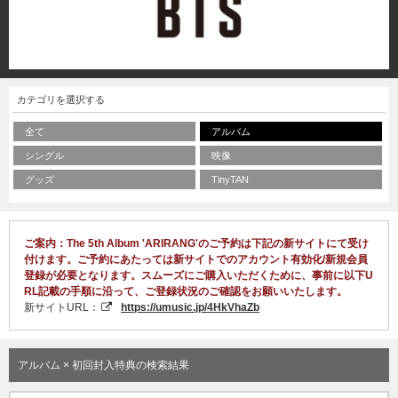
カテゴリを選択する
全て
アルバム
シングル
映像
グッズ
TinyTAN
ご案内：The 5th Album 'ARIRANG'のご予約は下記の新サイトにて受け
付けます。ご予約にあたっては新サイトでのアカウント有効化/新規会員
登録が必要となります。スムーズにご購入いただくために、事前に以下U
RL記載の手順に沿って、ご登録状況のご確認をお願いいたします。
新サイトURL：
https://umusic.jp/4HkVhaZb
アルバム × 初回封入特典の検索結果