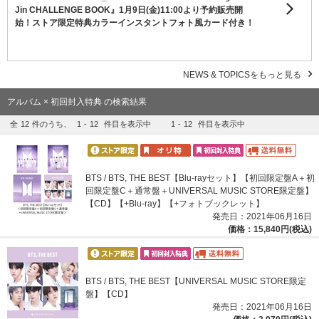
Jin CHALLENGE BOOK』1月9日(金)11:00より予約販売開
始！ストア限定特典カラーインスタントフォト風カード付き！
NEWS & TOPICSをもっと見る
アルバム × 初回封入特典 の検索結果
全
12
件のうち、
1
-
12
件目を表示中
1
-
12
件目を表示中
BTS / BTS, THE BEST【Blu-rayセット】【初回限定盤A＋初
回限定盤C＋通常盤＋UNIVERSAL MUSIC STORE限定盤】
【CD】【+Blu-ray】【+フォトブックレット】
発売日：2021年06月16日
価格：15,840円(税込)
BTS / BTS, THE BEST【UNIVERSAL MUSIC STORE限定
盤】【CD】
発売日：2021年06月16日