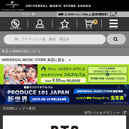
ゲスト
様
0
商品を探す
マイページ
お気に入り
カート
メニュー
本店とANNEX店について
UNIVERSAL MUSIC STORE 本店に戻る ＞
STOREトップ
>
BTS
BTS バイオグラフィー