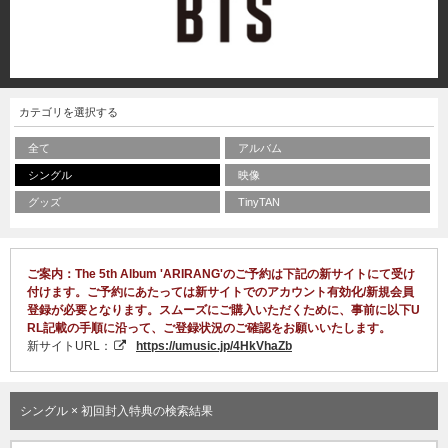
カテゴリを選択する
全て
アルバム
シングル
映像
グッズ
TinyTAN
ご案内：The 5th Album 'ARIRANG'のご予約は下記の新サイトにて受け
付けます。ご予約にあたっては新サイトでのアカウント有効化/新規会員
登録が必要となります。スムーズにご購入いただくために、事前に以下U
RL記載の手順に沿って、ご登録状況のご確認をお願いいたします。
新サイトURL：
https://umusic.jp/4HkVhaZb
シングル × 初回封入特典の検索結果