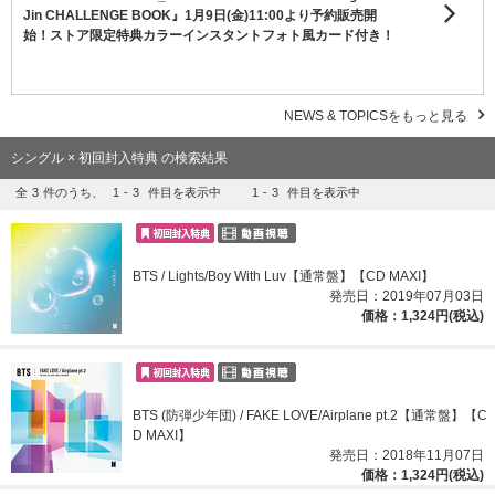
Jin CHALLENGE BOOK』1月9日(金)11:00より予約販売開
始！ストア限定特典カラーインスタントフォト風カード付き！
NEWS & TOPICSをもっと見る
シングル × 初回封入特典 の検索結果
全
3
件のうち、
1
-
3
件目を表示中
1
-
3
件目を表示中
BTS / Lights/Boy With Luv【通常盤】【CD MAXI】
発売日：2019年07月03日
価格：1,324円(税込)
BTS (防弾少年団) / FAKE LOVE/Airplane pt.2【通常盤】【C
D MAXI】
発売日：2018年11月07日
価格：1,324円(税込)