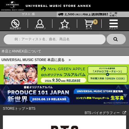
ゲスト
様
0
商品を探す
マイページ
お気に入り
カート
メニュー
本店とANNEX店について
UNIVERSAL MUSIC STORE 本店に戻る ＞
STOREトップ
>
BTS
BTS バイオグラフィー