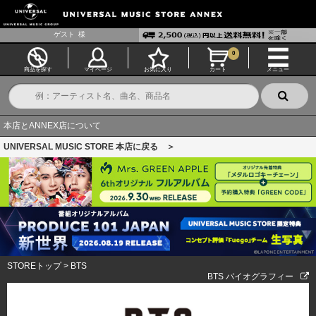
ゲスト
様
0
商品を探す
マイページ
お気に入り
カート
メニュー
本店とANNEX店について
UNIVERSAL MUSIC STORE 本店に戻る ＞
STOREトップ
>
BTS
BTS バイオグラフィー