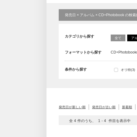
発売日 × アルバム × CD+Photobook の検
カテゴリから探す
全て
ア
フォーマットから探す
CD+Photobook(
条件から探す
オリ特(3)
発売日が新しい順
発売日が古い順
新着順
全
4
件のうち、
1
-
4
件目を表示中