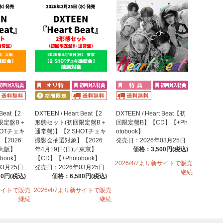
 Beat【2
DXTEEN / Heart Beat【2
DXTEEN / Heart Beat【初
限定盤B＋
形態セット(初回限定盤B＋
回限定盤B】【CD】【+Ph
HOTチェキ
通常盤)】【2 SHOTチェキ
otobook】
【2026
撮影会抽選対象】【2026
発売日：2026年03月25日
／大阪】
年4月19日(日)／東京】
価格：3,500円(税込)
book】
【CD】【+Photobook】
2026/4/7より新サイトで販売
03月25日
発売日：2026年03月25日
継続
80円(税込)
価格：6,580円(税込)
新サイトで販売
2026/4/7より新サイトで販売
継続
継続