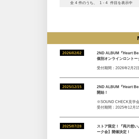
全
4
件のうち、
1
-
4
件目を表示中
2026/02/02
2ND ALBUM『Heart
個別オンラインロントー
受付期間：2026年2月2日（
2025/12/15
2ND ALBUM『Hear
開始！
※SOUND CHECK見
受付期間：2025年12月15
2025/07/28
ストア限定！『両片想い
ーク会】開催決定！