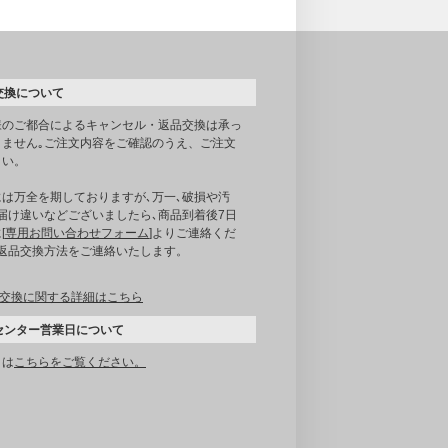
交換について
様のご都合によるキャンセル・返品交換は承っ
りません｡ご注文内容をご確認のうえ、ご注文
さい。
には万全を期しておりますが､万一､破損や汚
届け違いなどございましたら､商品到着後7日
[
専用お問い合わせフォーム
]よりご連絡くだ
｡返品交換方法をご連絡いたします。
交換に関する詳細はこちら
センター営業日について
くは
こちらをご覧ください。