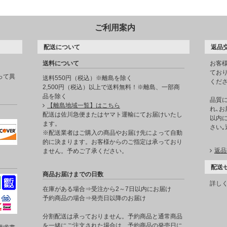
ご利用案内
配送について
返品
送料について
お客
てお
って異
送料550円（税込）※離島を除く
くだ
2,500円（税込）以上で送料無料！※離島、一部商
品を除く
品質
【離島地域一覧】はこちら
れ､お
。
配送は佐川急便またはヤマト運輸にてお届けいたし
以内に
ます。
さい
※配送業者はご購入の商品やお届け先によって自動
的に決まります。お客様からのご指定は承っており
返品
ません。予めご了承ください。
配送
商品お届けまでの日数
詳し
在庫がある場合⇒受注から2～7日以内にお届け
予約商品の場合⇒発売日以降のお届け
分割配送は承っておりません。予約商品と通常商品
を一緒にご注文された場合は、予約商品の発売日に