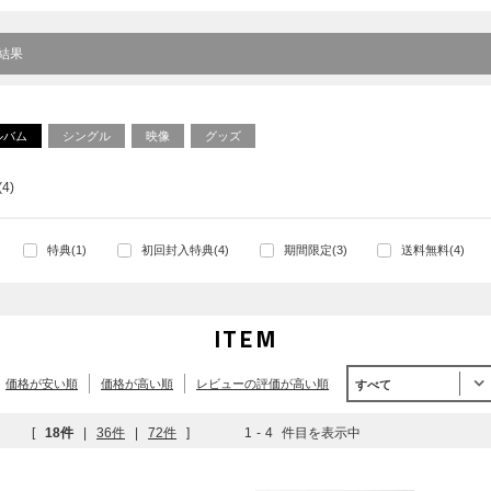
索結果
ルバム
シングル
映像
グッズ
4)
特典(1)
初回封入特典(4)
期間限定(3)
送料無料(4)
ITEM
価格が安い順
価格が高い順
レビューの評価が高い順
すべて
[
18件
|
36件
|
72件
]
1
-
4
件目を表示中