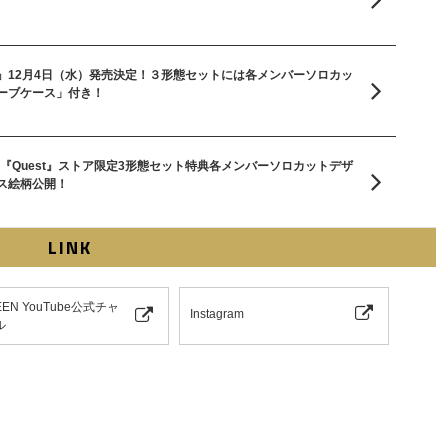
vel Up』12月4日（水）発売決定！３形態セットには各メンバーソロカッ
ーブケース」付き！
UM 『Quest』ストア限定3形態セット特典各メンバーソロカットデザ
ス絵柄公開！
LINK
EEN YouTube公式チャ
Instagram
ル