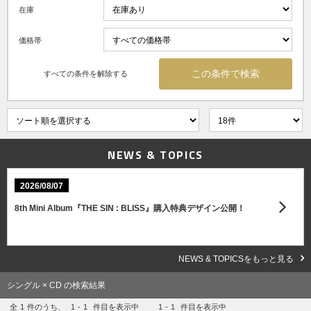
在庫
価格帯
すべての条件を解除する
NEWS & TOPICS
2026/08/07
8th Mini Album『THE SIN : BLISS』購入特典デザイン公開！
NEWS & TOPICSをもっと見る
シングル × CD の検索結果
全
1
件のうち、
1
-
1
件目を表示中
1
-
1
件目を表示中