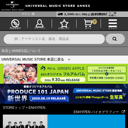
ゲスト
様
0
商品を探す
マイページ
お気に入り
カート
メニュー
本店とANNEX店について
UNIVERSAL MUSIC STORE 本店に戻る ＞
STOREトップ
>
ENHYPEN
ENHYPEN バイオグラフィー