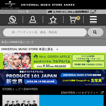
ゲスト
様
0
商品を探す
マイページ
お気に入り
カート
メニュー
本店とANNEX店について
UNIVERSAL MUSIC STORE 本店に戻る ＞
STOREトップ
>
ENHYPEN
ENHYPEN バイオグラフィー