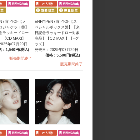
 / 宵 -YOI-【メ
ENHYPEN / 宵 -YOI-【ス
ロジャケット盤】
ペシャルボックス盤】【来
念ラッキードロー
日記念ラッキードロー対象
【CD MAXI】
商品】【CD MAXI】【+グ
025年07月29日
ッズ】
：1,540円(税込)
発売日：2025年07月29日
価格：5,500円(税込)
販売期間終了
販売期間終了