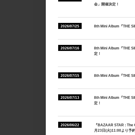
会」開催決定！
2026/07/25
8th Mini Album『T
2026/07/16
8th Mini Album『
定！
2026/07/15
8th Mini Album『T
2026/07/13
8th Mini Album『
定！
2026/06/22
『BAZAAR STAR : The
月23日(火)11:00よ