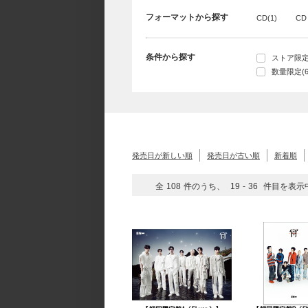
フォーマットから探す
CD(1)
CD
条件から探す
ストア限定(
数量限定(6
発売日が新しい順
発売日が古い順
新着順
全
108
件のうち、
19
-
36
件目を表示