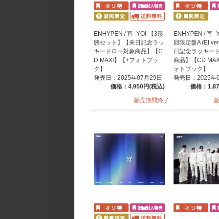
ENHYPEN / 宵 -YOI-【3形
ENHYPEN / 宵 -
態セット】【来日記念ラッ
回限定盤A (EI ve
キードロー対象商品】【C
日記念ラッキー
D MAXI】【+フォトブッ
商品】【CD MA
ク】
ォトブック】
発売日：2025年07月29日
発売日：2025年
価格：4,950円(税込)
価格：1,8
販売期間終了