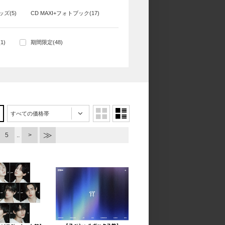
ッズ(5)
CD MAXI+フォトブック(17)
1)
期間限定(48)
すべての価格帯
5
..