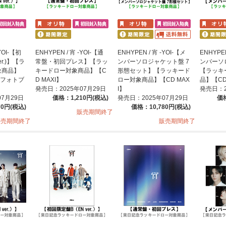
YOI-【初
ENHYPEN / 宵 -YOI-【通
ENHYPEN / 宵 -YOI-【メ
ENHYPEN
er.)】【ラ
常盤・初回プレス】【ラッ
ンバーソロジャケット盤 7
ンバーソ
象商品】
キードロー対象商品】【C
形態セット】【ラッキード
【ラッキ
【+フォトブ
D MAXI】
ロー対象商品】【CD MAX
品】【CD
発売日：2025年07月29日
I】
発売日：2
07月29日
価格：1,210円(税込)
発売日：2025年07月29日
価格
70円(税込)
価格：10,780円(税込)
販売期間終了
販売期間終了
販売期間終了