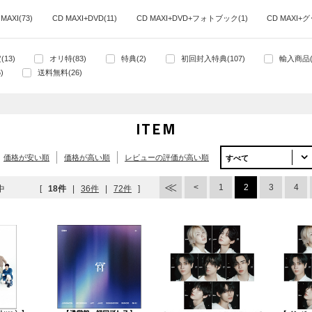
 MAXI(73)
CD MAXI+DVD(11)
CD MAXI+DVD+フォトブック(1)
CD MAXI+グ
13)
オリ特(83)
特典(2)
初回封入特典(107)
輸入商品(
)
送料無料(26)
ITEM
価格が安い順
価格が高い順
レビューの評価が高い順
すべて
1
2
3
4
中
[
18件
|
36件
|
72件
]