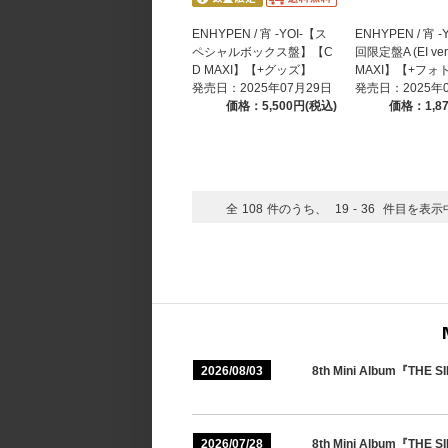
ENHYPEN / 宵 -YOI-【ス
ENHYPEN / 宵 -
ペシャルボックス盤】【C
回限定盤A (EI ve
D MAXI】【+グッズ】
MAXI】【+フォ
発売日：2025年07月29日
発売日：2025年
価格：5,500円(税込)
価格：1,8
全
108
件のうち、
19
-
36
件目を表示
2026/08/03
8th Mini Album『
2026/07/28
8th Mini Album『