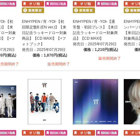
YOI-【初
ENHYPEN / 宵 -YOI-【初
ENHYPEN / 宵 -YOI-【通
ENHYPEN
r.)】【来
回限定盤B (EN ver.)】【来
常盤・初回プレス】【来日
ンバーソ
ドロー対象
日記念ラッキードロー対象
記念ラッキードロー対象商
【来日記
XI】【+フ
商品】【CD MAXI】【+フ
品】【CD MAXI】
対象商品】
ォトブック】
発売日：2025年07月29日
発売日：2
07月29日
発売日：2025年07月29日
価格：1,210円(税込)
価格
70円(税込)
価格：1,870円(税込)
販売期間終了
販売期間終了
販売期間終了