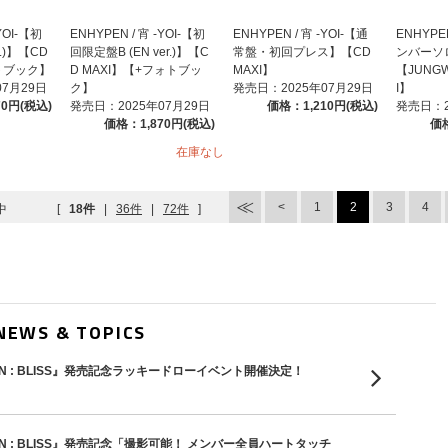
YOI-【初
ENHYPEN / 宵 -YOI-【初
ENHYPEN / 宵 -YOI-【通
ENHYPEN
r.)】【CD
回限定盤B (EN ver.)】【C
常盤・初回プレス】【CD
ンバーソ
トブック】
D MAXI】【+フォトブッ
MAXI】
【JUNG
07月29日
ク】
発売日：2025年07月29日
I】
70円(税込)
発売日：2025年07月29日
価格：1,210円(税込)
発売日：2
価格：1,870円(税込)
価格
在庫なし
1
2
3
4
中
[
18件
|
36件
|
72件
]
NEWS & TOPICS
THE SIN : BLISS』発売記念ラッキードローイベント開催決定！
THE SIN : BLISS』発売記念「撮影可能！ メンバー全員ハートタッチ