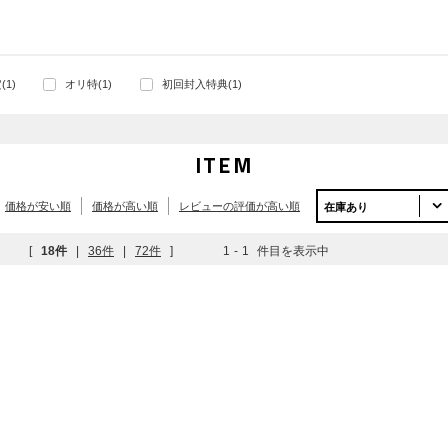
1)
オリ特(1)
初回封入特典(1)
ITEM
価格が安い順
価格が高い順
レビューの評価が高い順
在庫あり
[
18件
|
36件
|
72件
]
1
-
1
件目を表示中