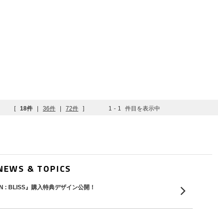
[
18件
|
36件
|
72件
]
1
-
1
件目を表示中
NEWS & TOPICS
E SIN : BLISS』購入特典デザイン公開！