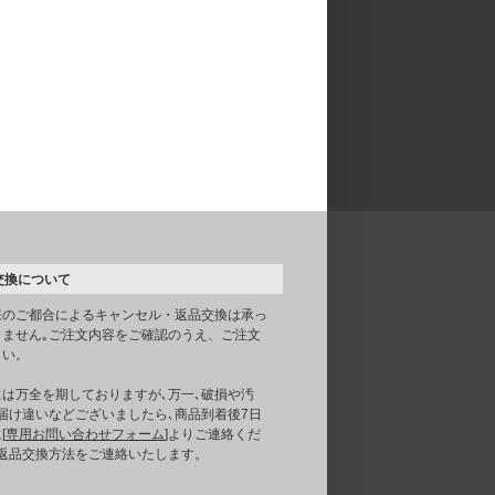
交換について
様のご都合によるキャンセル・返品交換は承っ
りません｡ご注文内容をご確認のうえ、ご注文
さい。
には万全を期しておりますが､万一､破損や汚
届け違いなどございましたら､商品到着後7日
[
専用お問い合わせフォーム
]よりご連絡くだ
｡返品交換方法をご連絡いたします。