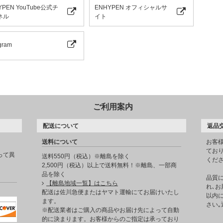
YPEN YouTube公式チ
ENHYPEN オフィシャルサ
ネル
イト
gram
ご利用案内
配送について
返品
送料について
お客
てお
って異
送料550円（税込）※離島を除く
くだ
2,500円（税込）以上で送料無料！※離島、一部商
品を除く
品質
【離島地域一覧】はこちら
れ､お
。
配送は佐川急便またはヤマト運輸にてお届けいたし
以内に
ます。
さい
※配送業者はご購入の商品やお届け先によって自動
的に決まります。お客様からのご指定は承っており