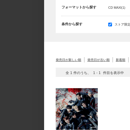
フォーマットから探す
CD MAXI(1)
条件から探す
ストア限定(
発売日が新しい順
発売日が古い順
新着順
全
1
件のうち、
1
-
1
件目を表示中