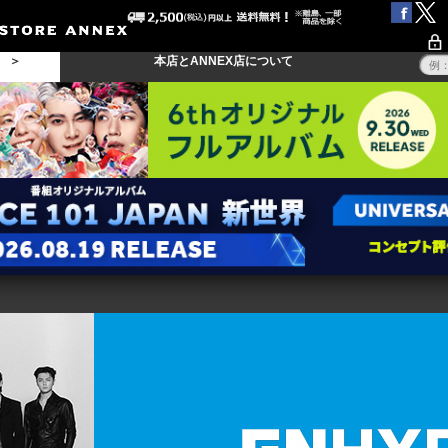
る ＞
本店とANNEX店について