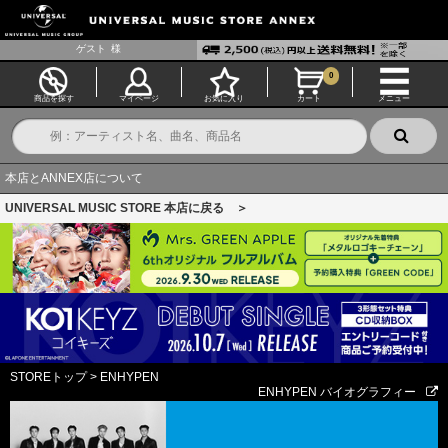
ゲスト
様
0
商品を探す
マイページ
お気に入り
カート
メニュー
本店とANNEX店について
UNIVERSAL MUSIC STORE 本店に戻る ＞
STOREトップ
>
ENHYPEN
ENHYPEN バイオグラフィー