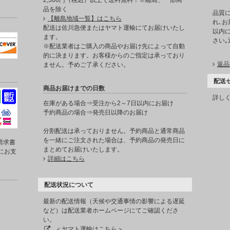
2,500円（税込）以上で送料無料！※離島、一部商
品を除く
品質
【離島地域一覧】はこちら
れ､お
。
配送は佐川急便またはヤマト運輸にてお届けいたし
以内に
ます。
さい
※配送業者はご購入の商品やお届け先によって自動
的に決まります。お客様からのご指定は承っており
返品
ません。予めご了承ください。
配送
商品お届けまでの日数
詳し
在庫がある場合⇒受注から2～7日以内にお届け
予約商品の場合⇒発売日以降のお届け
分割配送は承っておりません。予約商品と通常商品
を一緒にご注文された場合は、予約商品の発売日に
請求書
まとめてお届けいたします。
にお支
詳細はこちら
配送状況について
最新の配送情報（天候や交通事情の影響による遅延
など）は配送業者ホームページにてご確認くださ
い。
＜ヤマト運輸はこちら＞