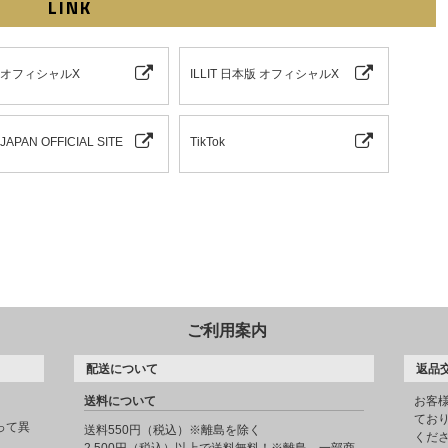
LINK
IT オフィシャルX
ILLIT 日本版 オフィシャルX
T JAPAN OFFICIAL SITE
TikTok
ご利用案内
配送について
返品
送料について
お客
てお
って異
送料550円（税込）※離島を除く
くだ