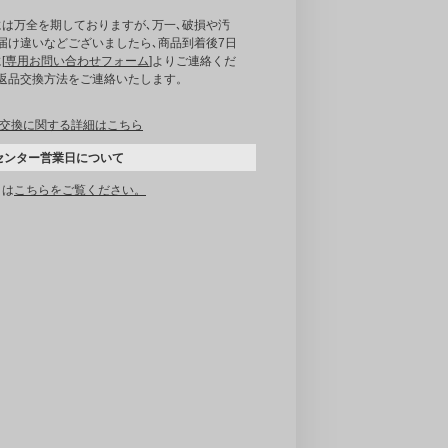
には万全を期しておりますが､万一､破損や汚
届け違いなどございましたら､商品到着後7日
[
専用お問い合わせフォーム
]よりご連絡くだ
｡返品交換方法をご連絡いたします。
交換に関する詳細はこちら
センター営業日について
くは
こちらをご覧ください。