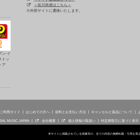
＜佐川急便はこちら＞
※外部サイトに遷移いたします。
ン-イ
ストッ
トア
ご利用ガイド
はじめての方へ
送料とお支払い方法
キャンセルと返品について
SAL MUSIC JAPAN
会社概要
個人情報の取扱い
特定商取引に基づく表示
本サイトに掲載されている画像等の、全ての内容の無断転載・引用を禁止します。 © 202