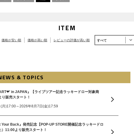
ITEM
価格が安い順
価格が高い順
レビューの評価が高い順
すべて
NEWS & TOPICS
SS START︎❤' in JAPAN』【ライブツアー記念ラッキードロー対象商
0より販売スタート！
)17:00～2026年8月7日(金)17:59
『I Got Your Back』発売記念【POP-UP STORE開催記念ラッキードロ
土）11:00より販売スタート！