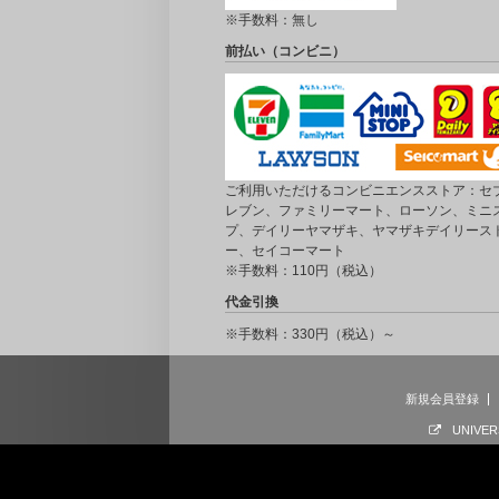
※手数料：無し
前払い（コンビニ）
ご利用いただけるコンビニエンスストア：セブ
レブン、ファミリーマート、ローソン、ミニ
プ、デイリーヤマザキ、ヤマザキデイリース
ー、セイコーマート
※手数料：110円（税込）
代金引換
※手数料：330円（税込）～
新規会員登録
UNIVER