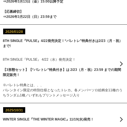
⇒2026年3月13日（金）15:00以降予定
【応募締切】
⇒2026年3月22日（日）23:59まで
2026/01/28
8TH SINGLE『PULSE』4/22発売決定！“バレトレ”特典付きは2/23（月・祝）
まで!
8TH SINGLE『PULSE』 4/22（水）発売決定！
【3形態セット】【“バレトレ”特典付き】は 2/23（月・祝）23:59 までの期間
限定販売！
※バレトレ特典とは、、、
バレンタイン限定の特別仕様となったトレカ。各メンバーソロ絵柄全11種のう
ちランダム1種／いずれもプリントメッセージ入り
2025/10/31
WINTER SINGLE『THE WINTER MAGIC』11/19(水)発売！