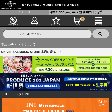
ゲスト
様
0
商品を探す
マイページ
お気に入り
カート
メニュー
本店とANNEX店について
UNIVERSAL MUSIC STORE 本店に戻る ＞
STOREトップ
>
INI