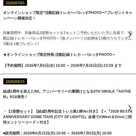
2026/07/03
オンラインショップ限定“活動記録トレカ〜パルっすPHOTO〜”プレゼントキャ
ンペーン開催決定！
対象期間中、対象商品3形態セットを1セットご予約いただいた方に先着で、“活
動記録トレカ～パルっすPHOTO～”(各メンバーソロ絵柄全11種のうちランダム
1種)を1枚プレゼント!
★オンラインショップ限定特典:活動記録トレカ～パルっすPHOTO～
【予約期間】2026年7月6日(水) 10:00 ～ 2026年7月26日(日) 23:59 まで
2026/06/15
結成5周年を迎えたINI。アニバーサリーの幕開けとなる9TH SINGLE『ANTHE
M』9/16発売！
・【3形態セット】【結成5周年記念トレカ第1弾Ver.付き】【＜『2026 INI 5TH
ANNIVERSARY DOME TOUR [CITY OF LIGHTS]』会場でのMeet＆Greetご招
待エントリーコード＞付き】
■販売期間：2026年6月15日(月) 10:00 ～ 2026年7月6日(月) 10:00