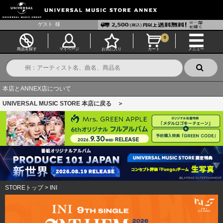
ゲスト
様
0
商品を探す
マイページ
お気に入り
カート
メニュー
本店とANNEX店について
UNIVERSAL MUSIC STORE 本店に戻る ＞
STOREトップ
>
INI