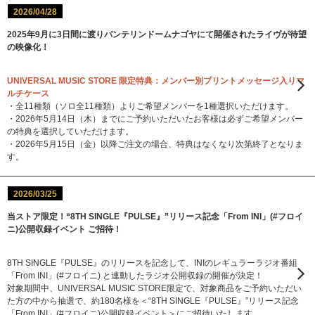
2026/04/28
2025年9月に3日間に渡りバンテリンドームナゴヤにて開催されたライヴが待望
の映像化！
UNIVERSAL MUSIC STORE 限定特典：メンバー別プリントメッセージ入りマ
ルチケース
・全11種類（ソロ全11種類）よりご希望メンバーを1種選択いただけます。
・2026年5月14日（木）までにご予約いただいたお客様は必ずご希望メンバー
の特典を選択していただけます。
・2026年5月15日（金）以降ご注文の場合、特典はなくなり次第終了となりま
す。
2026/03/25
当ストア限定！“8TH SINGLE『PULSE』”リリース記念「From INI」(#フロイ
ニ)公開収録イベント ご招待！
8TH SINGLE『PULSE』のリリースを記念して、INIのレギュラーラジオ番組
「From INI」(#フロイニ) と連動したラジオ公開収録の開催が決定！
対象期間中、UNIVERSAL MUSIC STORE限定で、対象商品をご予約いただい
た方の中から抽選で、約180名様を＜“8TH SINGLE『PULSE』”リリース記念
「From INI」(#フロイニ)公開収録イベント＞にご招待いたします。