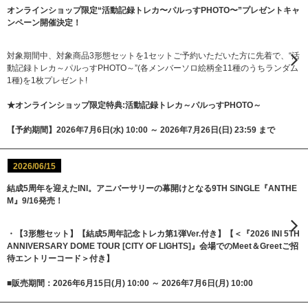
オンラインショップ限定“活動記録トレカ〜パルっすPHOTO〜”プレゼントキャ
ンペーン開催決定！
対象期間中、対象商品3形態セットを1セットご予約いただいた方に先着で、“活
動記録トレカ～パルっすPHOTO～”(各メンバーソロ絵柄全11種のうちランダム
1種)を1枚プレゼント!
★オンラインショップ限定特典:活動記録トレカ～パルっすPHOTO～
【予約期間】2026年7月6日(水) 10:00 ～ 2026年7月26日(日) 23:59 まで
2026/06/15
結成5周年を迎えたINI。アニバーサリーの幕開けとなる9TH SINGLE『ANTHE
M』9/16発売！
・【3形態セット】【結成5周年記念トレカ第1弾Ver.付き】【＜『2026 INI 5TH
ANNIVERSARY DOME TOUR [CITY OF LIGHTS]』会場でのMeet＆Greetご招
待エントリーコード＞付き】
■販売期間：2026年6月15日(月) 10:00 ～ 2026年7月6日(月) 10:00