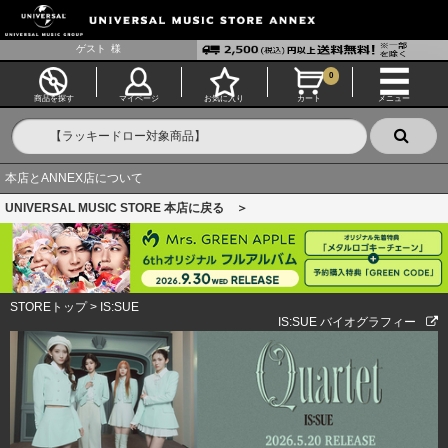
ゲスト
様
0
商品を探す
マイページ
お気に入り
カート
メニュー
本店とANNEX店について
UNIVERSAL MUSIC STORE 本店に戻る ＞
STOREトップ
>
IS:SUE
IS:SUE バイオグラフィー