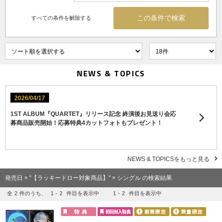
すべての条件を解除する
NEWS & TOPICS
2026/04/17
1ST ALBUM『QUARTET』リリース記念 終演後お見送り会応
募商品販売開始！応募特典4カットフォトもプレゼント！
NEWS & TOPICSをもっと見る
発売日 × "【ラッキードロー対象商品】" × シングル の検索結果
全
2
件のうち、
1
-
2
件目を表示中
1
-
2
件目を表示中