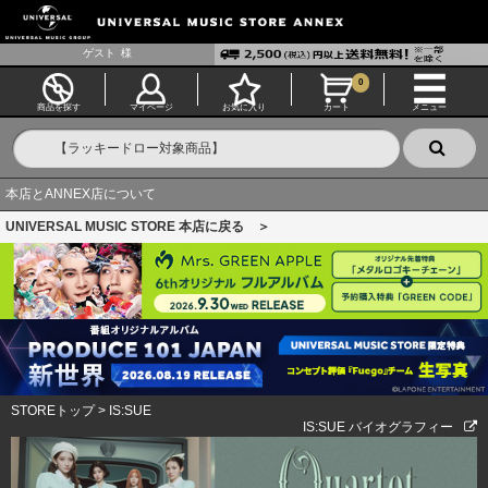
ゲスト
様
0
商品を探す
マイページ
お気に入り
カート
メニュー
本店とANNEX店について
UNIVERSAL MUSIC STORE 本店に戻る ＞
STOREトップ
>
IS:SUE
IS:SUE バイオグラフィー