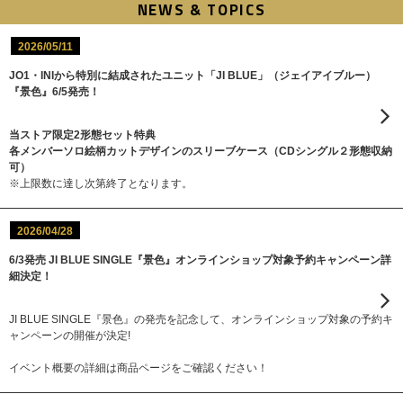
NEWS & TOPICS
2026/05/11
JO1・INIから特別に結成されたユニット「JI BLUE」（ジェイアイブルー）
『景色』6/5発売！
当ストア限定2形態セット特典
各メンバーソロ絵柄カットデザインのスリーブケース（CDシングル２形態収納
可）
※上限数に達し次第終了となります。
2026/04/28
6/3発売 JI BLUE SINGLE『景色』オンラインショップ対象予約キャンペーン詳
細決定！
JI BLUE SINGLE『景色』の発売を記念して、オンラインショップ対象の予約キ
ャンペーンの開催が決定!
イベント概要の詳細は商品ページをご確認ください！