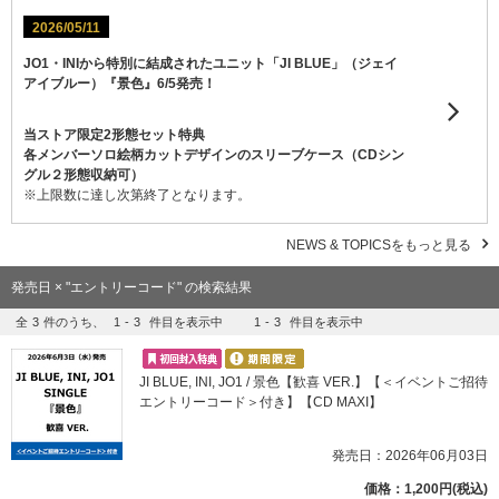
2026/05/11
JO1・INIから特別に結成されたユニット「JI BLUE」（ジェイ
アイブルー）『景色』6/5発売！
当ストア限定2形態セット特典
各メンバーソロ絵柄カットデザインのスリーブケース（CDシン
グル２形態収納可）
※上限数に達し次第終了となります。
NEWS & TOPICSをもっと見る
発売日 × "エントリーコード" の検索結果
全
3
件のうち、
1
-
3
件目を表示中
1
-
3
件目を表示中
JI BLUE, INI, JO1 / 景色【歓喜 VER.】【＜イベントご招待
エントリーコード＞付き】【CD MAXI】
発売日：2026年06月03日
価格：1,200円(税込)