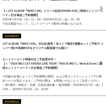
【＜1ST ALBUM『WHO I AM』リリース記念SHOWCASEご招待エントリーコ
ード＞付き商品ご予約期間】
2025年7月14日（月）12：00～2025年8月1日（金）10：00
※注文確定をもって、エントリーコード配布の対象となります。
2025/06/27
1ST ALBUM『WHO I AM』 9/3(水)発売！当ストア限定3形態セットご予約で メ
ンバー別CD収納BOXをオリジナル配送箱でお届け！
エントリーコード特典付きご予約受付中！
【＜『2025 ME:I 1ST ARENA LIVE TOUR "THIS IS ME:I"』Meet＆Greetご招
待エントリーコード＞付き商品ご予約期間】
※対象の会場によってご予約期間の締切、および各オンラインショップでの商
品ページが異なります。ご予約の際は、お間違いのないようご注意ください。
＜第1弾Ⓑ：神奈川・兵庫・広島会場対象＞ 販売期間：2025年6月27日（金）1
2:00 ～ 2025年7月14日（月）10:00
2025/06/12