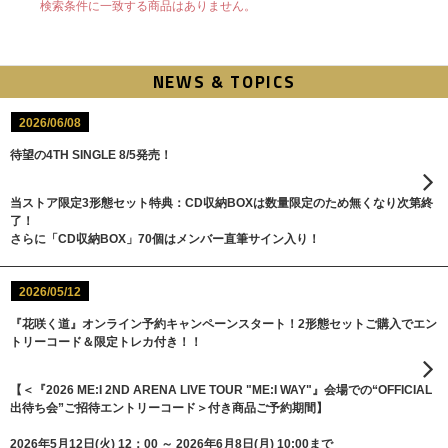
検索条件に一致する商品はありません。
NEWS & TOPICS
2026/06/08
待望の4TH SINGLE 8/5発売！
当ストア限定3形態セット特典：CD収納BOXは数量限定のため無くなり次第終
了！
さらに「CD収納BOX」70個はメンバー直筆サイン入り！
2026/05/12
『花咲く道』オンライン予約キャンペーンスタート！2形態セットご購入でエン
トリーコード＆限定トレカ付き！！
【＜『2026 ME:I 2ND ARENA LIVE TOUR "ME:I WAY"』会場での“OFFICIAL
出待ち会”ご招待エントリーコード＞付き商品ご予約期間】
2026年5月12日(火) 12：00 ～ 2026年6月8日(月) 10:00まで