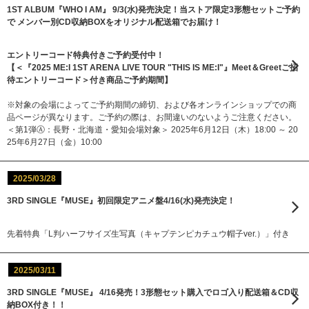
1ST ALBUM『WHO I AM』 9/3(水)発売決定！当ストア限定3形態セットご予約
で メンバー別CD収納BOXをオリジナル配送箱でお届け！
エントリーコード特典付きご予約受付中！
【＜『2025 ME:I 1ST ARENA LIVE TOUR "THIS IS ME:I"』Meet＆Greetご招
待エントリーコード＞付き商品ご予約期間】
※対象の会場によってご予約期間の締切、および各オンラインショップでの商
品ページが異なります。ご予約の際は、お間違いのないようご注意ください。
＜第1弾Ⓐ：長野・北海道・愛知会場対象＞ 2025年6月12日（木）18:00 ～ 20
25年6月27日（金）10:00
2025/03/28
3RD SINGLE『MUSE』初回限定アニメ盤4/16(水)発売決定！
先着特典「L判ハーフサイズ生写真（キャプテンピカチュウ帽子ver.）」付き
2025/03/11
3RD SINGLE『MUSE』 4/16発売！3形態セット購入でロゴ入り配送箱＆CD収
納BOX付き！！