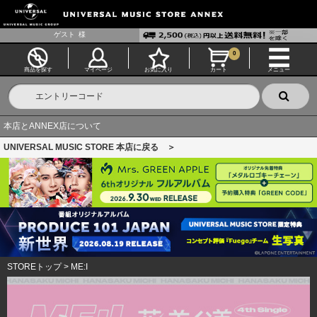
ゲスト
様
0
商品を探す
マイページ
お気に入り
カート
メニュー
本店とANNEX店について
UNIVERSAL MUSIC STORE 本店に戻る ＞
STOREトップ
>
ME:I