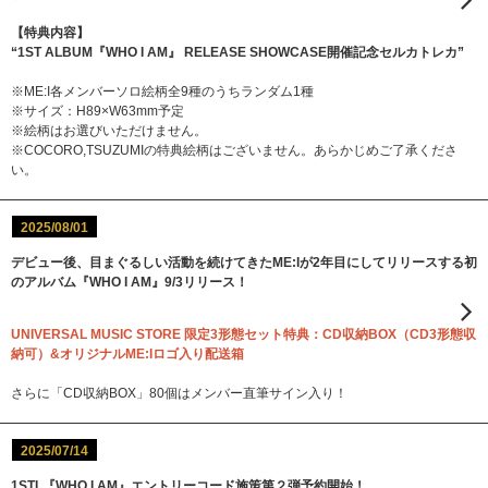
【特典内容】
“1ST ALBUM『WHO I AM』 RELEASE SHOWCASE開催記念セルカトレカ”
※ME:I各メンバーソロ絵柄全9種のうちランダム1種
※サイズ：H89×W63mm予定
※絵柄はお選びいただけません。
※COCORO,TSUZUMIの特典絵柄はございません。あらかじめご了承くださ
い。
2025/08/01
デビュー後、目まぐるしい活動を続けてきたME:Iが2年目にしてリリースする初
のアルバム『WHO I AM』9/3リリース！
UNIVERSAL MUSIC STORE 限定3形態セット特典：CD収納BOX（CD3形態収
納可）&オリジナルME:Iロゴ入り配送箱
さらに「CD収納BOX」80個はメンバー直筆サイン入り！
2025/07/14
1STL『WHO I AM』エントリーコード施策第２弾予約開始！