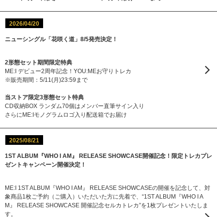
2026/04/20
ニューシングル「花咲く道」8/5発売決定！
2形態セット期間限定特典
ME:I デビュー2周年記念！YOU:MEお守りトレカ
※販売期間：5/11(月)23:59まで
当ストア限定3形態セット特典
CD収納BOX ランダム70個はメンバー直筆サイン入り
さらにME:Iモノグラムロゴ入り配送箱でお届け
2025/08/21
1ST ALBUM『WHO I AM』 RELEASE SHOWCASE開催記念！限定トレカプレ
ゼントキャンペーン開催決定！
ME:I 1ST ALBUM『WHO I AM』 RELEASE SHOWCASEの開催を記念して、対
象商品1枚ご予約（ご購入）いただいた方に先着で、“1ST ALBUM『WHO I A
M』 RELEASE SHOWCASE 開催記念セルカトレカ”を1枚プレゼントいたしま
す。