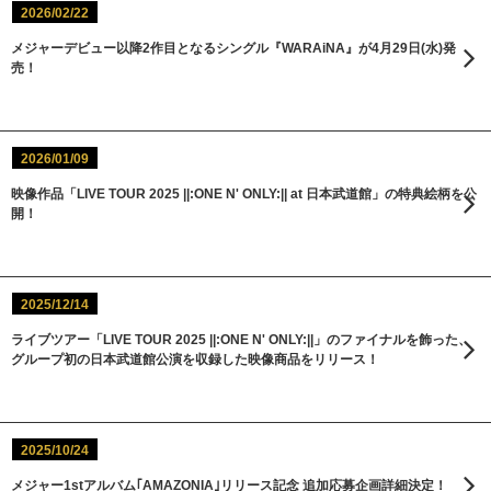
2026/02/22
メジャーデビュー以降2作目となるシングル『WARAiNA』が4月29日(水)発
売！
2026/01/09
映像作品「LIVE TOUR 2025 ||:ONE N' ONLY:|| at 日本武道館」の特典絵柄を公
開！
2025/12/14
ライブツアー「LIVE TOUR 2025 ||:ONE N' ONLY:||」のファイナルを飾った、
グループ初の日本武道館公演を収録した映像商品をリリース！
2025/10/24
メジャー1stアルバム｢AMAZONIA｣リリース記念 追加応募企画詳細決定！