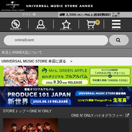
ゲスト
様
0
商品を探す
マイページ
お気に入り
カート
メニュー
本店とANNEX店について
UNIVERSAL MUSIC STORE 本店に戻る ＞
STOREトップ
>
ONE N' ONLY
ONE N' ONLY バイオグラフィー