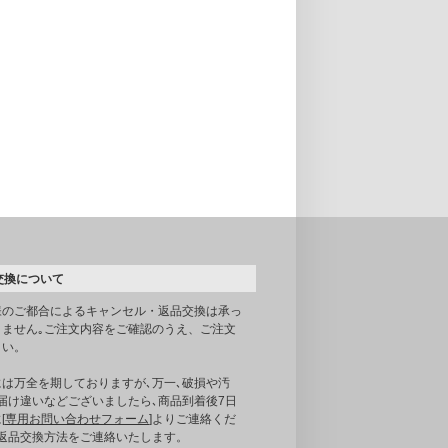
交換について
様のご都合によるキャンセル・返品交換は承っ
りません｡ご注文内容をご確認のうえ、ご注文
さい。
には万全を期しておりますが､万一､破損や汚
届け違いなどございましたら､商品到着後7日
[
専用お問い合わせフォーム
]よりご連絡くだ
｡返品交換方法をご連絡いたします。