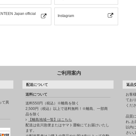
NTEEN Japan official
Instagram
ご利用案内
配送について
返品
送料について
お客
てお
って異
送料550円（税込）※離島を除く
くだ
2,500円（税込）以上で送料無料！※離島、一部商
品を除く
品質
【離島地域一覧】はこちら
れ､お
。
配送は佐川急便またはヤマト運輸にてお届けいたし
以内に
ます。
さい