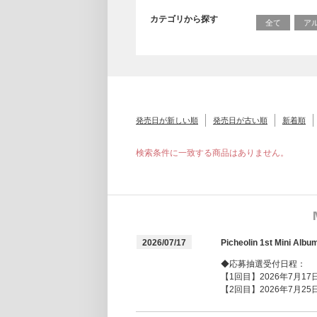
カテゴリから探す
全て
ア
発売日が新しい順
発売日が古い順
新着順
検索条件に一致する商品はありません。
2026/07/17
Picheolin 1st Mi
◆応募抽選受付日程：
【1回目】2026年7月17日(
【2回目】2026年7月25日(