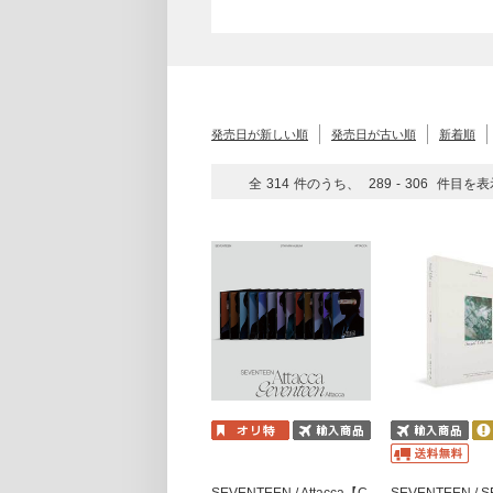
発売日が新しい順
発売日が古い順
新着順
全
314
件のうち、
289
-
306
件目を表
SEVENTEEN / Attacca【C
SEVENTEEN / 