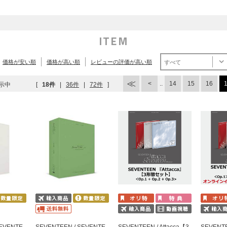
ITEM
価格が安い順
価格が高い順
レビューの評価が高い順
すべて
..
14
15
16
示中
[
18件
|
36件
|
72件
]
SEVENTE
SEVENTEEN / SEVENTE
SEVENTEEN / Attacca【3
SEVENTE