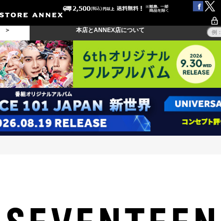
る ＞
本店とANNEX店について