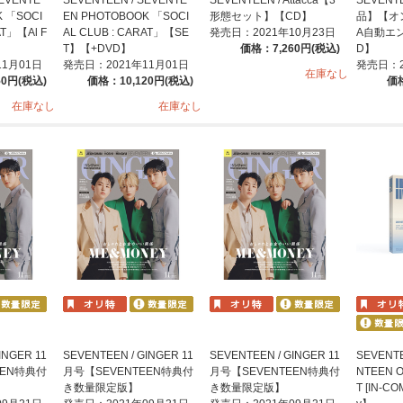
K 「SOCI
EN PHOTOBOOK 「SOCI
形態セット】【CD】
品】【オ
AT」【Al F
AL CLUB : CARAT」【SE
発売日：2021年10月23日
A自動エ
T】【+DVD】
価格：7,260円(税込)
D】
11月01日
発売日：2021年11月01日
発売日：2
在庫なし
50円(税込)
価格：10,120円(税込)
価格
在庫なし
在庫なし
INGER 11
SEVENTEEN / GINGER 11
SEVENTEEN / GINGER 11
SEVENTE
EEN特典付
月号【SEVENTEEN特典付
月号【SEVENTEEN特典付
NTEEN 
き数量限定版】
き数量限定版】
T [IN-CO