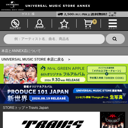
ゲスト
様
0
商品を探す
マイページ
お気に入り
カート
メニュー
本店とANNEX店について
UNIVERSAL MUSIC STORE 本店に戻る ＞
STOREトップ
>
Travis Japan