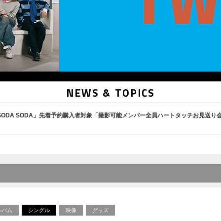
NEWS & TOPICS
ingle「SODA SODA」先着予約購入者対象「撮影可能メンバー全員ハートタッチお見送
ルバム
シングル
映像
グッズ