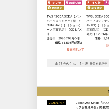
TWS / SODA SODA【メン
TWS / SODA 
バーソロジャケット盤（Y
バーソロジャケ
OUNGJAE）】【ショーケ
ANJIN）】【シ
ース応募商品】【CD MAX
応募商品】【CD 
I】
発売日：2026年
発売日：2026年08月04日
価格：1,5
価格：1,595円(税込)
販売期間終了
全
73
件のうち、
1
-
18
件目を表示中
2026/07/27
Japan 2nd Sing
ッチお見送り会」開催決