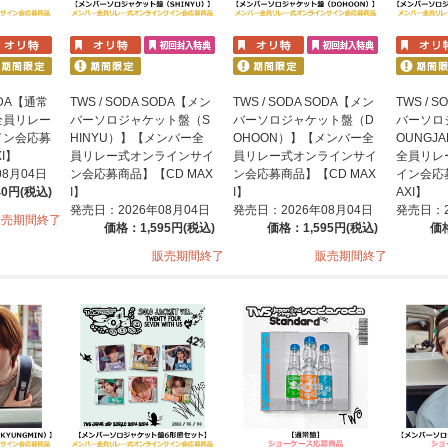
SODA【通常
TWS / SODA SODA【メン
TWS / SODA SODA【メン
TWS / 
全員リレー
バーソロジャケット盤（S
バーソロジャケット盤（D
バーソロ
イン会応募
HINYU）】【メンバー全
OHOON）】【メンバー全
OUNGJ
I】
員リレー式オンラインサイ
員リレー式オンラインサイ
全員リレ
08月04日
ン会応募商品】【CD MAX
ン会応募商品】【CD MAX
イン会応
40円(税込)
I】
I】
AXI】
発売日：2026年08月04日
発売日：2026年08月04日
発売日：2
販売期間終了
価格：1,595円(税込)
価格：1,595円(税込)
価格
販売期間終了
販売期間終了