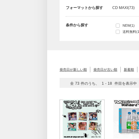
フォーマットから探す
CD MAXI(73)
条件から探す
NEW(1)
送料無料(1
発売日が新しい順
発売日が古い順
新着順
全
73
件のうち、
1
-
18
件目を表示中