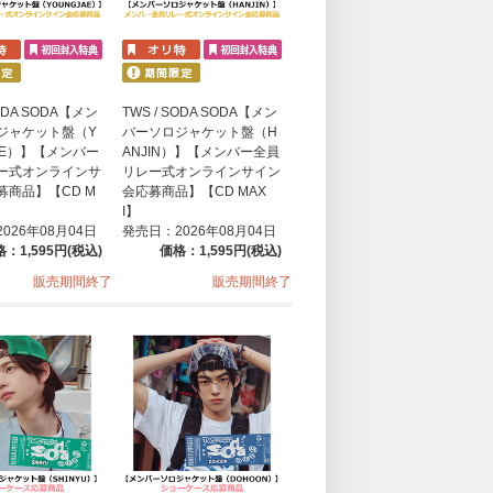
SODA SODA【メン
TWS / SODA SODA【メン
ジャケット盤（Y
バーソロジャケット盤（H
AE）】【メンバー
ANJIN）】【メンバー全員
ー式オンラインサ
リレー式オンラインサイン
募商品】【CD M
会応募商品】【CD MAX
I】
026年08月04日
発売日：2026年08月04日
：1,595円(税込)
価格：1,595円(税込)
販売期間終了
販売期間終了