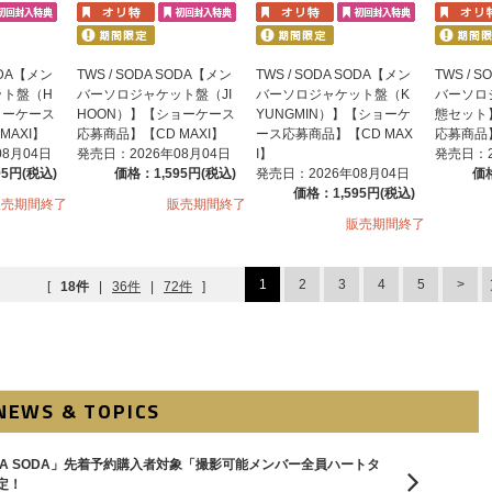
SODA【メン
TWS / SODA SODA【メン
TWS / SODA SODA【メン
TWS / 
ット盤（H
バーソロジャケット盤（JI
バーソロジャケット盤（K
バーソロ
ョーケース
HOON）】【ショーケース
YUNGMIN）】【ショーケ
態セット
MAXI】
応募商品】【CD MAXI】
ース応募商品】【CD MAX
応募商品】
08月04日
発売日：2026年08月04日
I】
発売日：2
95円(税込)
価格：1,595円(税込)
発売日：2026年08月04日
価格
価格：1,595円(税込)
販売期間終了
販売期間終了
販売期間終了
1
2
3
4
5
[
18件
|
36件
|
72件
]
NEWS & TOPICS
le「SODA SODA」先着予約購入者対象「撮影可能メンバー全員ハートタ
定！