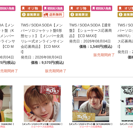
SODA【メン
TWS / SODA SODA【メン
TWS / SODA SODA【通常
TWS / 
ット盤（K
バーソロジャケット盤6形
盤】【ショーケース応募商
バーソロ
【メンバー
態セット】【メンバー全員
品】【CD MAXI】
HINYU
ンラインサ
リレー式オンラインサイン
発売日：2026年08月04日
ス応募商品
【CD M
会応募商品】【CD MAX
価格：1,540円(税込)
I】
I】
発売日：2
販売期間終了
08月04日
発売日：2026年08月04日
価格
95円(税込)
価格：9,570円(税込)
販売期間終了
販売期間終了