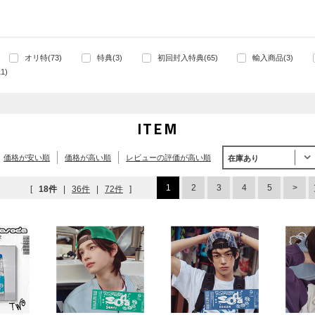
オリ特(73)
特典(3)
初回封入特典(65)
輸入商品(3)
1)
ITEM
価格が安い順
価格が高い順
レビューの評価が高い順
在庫あり
1
2
3
4
5
[
18件
|
36件
|
72件
]