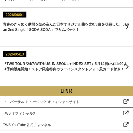
2026/06/01
青春のきらめく瞬間を詰め込んだ日本オリジナル曲を含む3曲を収録した、Jap
an 2nd Single「SODA SODA」でカムバック！
2026/05/13
『TWS TOUR ‘24/7:WITH:US’ IN SEOUL + INDEX SET』5月14日(木)11:00よ
り予約販売開始！ストア限定特典カラーインスタントフォト風カード付き！
LINK
ユニバーサル ミュージック オフィシャルサイト
TWS オフィシャルX
TWS YouTube公式チャンネル