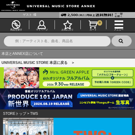
ゲスト
様
0
商品を探す
マイページ
お気に入り
カート
メニュー
本店とANNEX店について
UNIVERSAL MUSIC STORE 本店に戻る ＞
STOREトップ
>
TWS