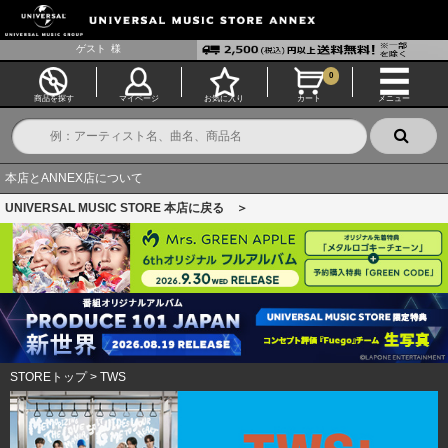
ゲスト
様
0
商品を探す
マイページ
お気に入り
カート
メニュー
本店とANNEX店について
UNIVERSAL MUSIC STORE 本店に戻る ＞
STOREトップ
>
TWS