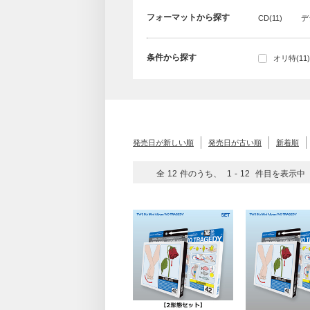
フォーマットから探す
CD(11)
デ
条件から探す
オリ特(11)
発売日が新しい順
発売日が古い順
新着順
全
12
件のうち、
1
-
12
件目を表示中