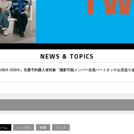
NEWS & TOPICS
ingle「SODA SODA」先着予約購入者対象「撮影可能メンバー全員ハートタッチお見送
ルバム
シングル
映像
グッズ