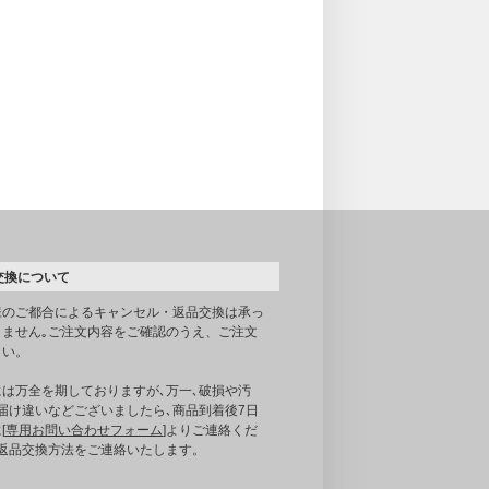
交換について
様のご都合によるキャンセル・返品交換は承っ
りません｡ご注文内容をご確認のうえ、ご注文
さい。
には万全を期しておりますが､万一､破損や汚
届け違いなどございましたら､商品到着後7日
[
専用お問い合わせフォーム
]よりご連絡くだ
｡返品交換方法をご連絡いたします。