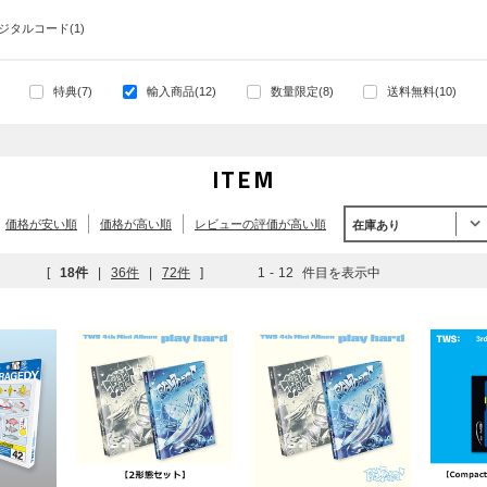
ジタルコード(1)
特典(7)
輸入商品(12)
数量限定(8)
送料無料(10)
ITEM
価格が安い順
価格が高い順
レビューの評価が高い順
在庫あり
[
18件
|
36件
|
72件
]
1
-
12
件目を表示中