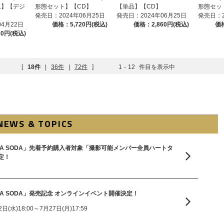
ver.】【デジ
形態セット】【CD】
【単品】【CD】
形態セッ
発売日：2024年06月25日
発売日：2024年06月25日
発売日：2
04月22日
価格：5,720円(税込)
価格：2,860円(税込)
価格
60円(税込)
[
18件
|
36件
|
72件
]
1
-
12
件目を表示中
NEWS & TOPICS
le「SODA SODA」先着予約購入者対象「撮影可能メンバー全員ハートタ
定！
e「SODA SODA」発売記念 オンラインイベント開催決定！
(水)18:00～7月27日(月)17:59