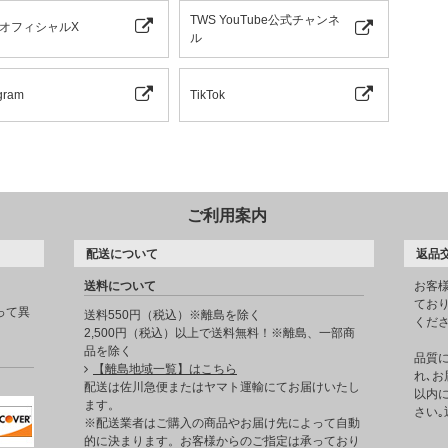
TWS YouTube公式チャンネ
 オフィシャルX
ル
gram
TikTok
ご利用案内
配送について
返品
送料について
お客
てお
って異
送料550円（税込）※離島を除く
くだ
2,500円（税込）以上で送料無料！※離島、一部商
品を除く
品質
【離島地域一覧】はこちら
れ､お
。
配送は佐川急便またはヤマト運輸にてお届けいたし
以内に
ます。
さい
※配送業者はご購入の商品やお届け先によって自動
的に決まります。お客様からのご指定は承っており