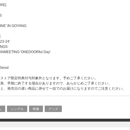
RE]
S
NE' IN GOYANG
K
23-24'
INGS
NMEETING 'ONEDOORful Day'
Seoul
・ストア限定特典付与対象外となります。予めご了承ください。
次第、早期に終了する場合がありますので、あらかじめご了承ください。
ると、発売日の遅い商品に併せて一括でのお届けになりますのでご注意ください。
ム
シングル
映像
グッズ