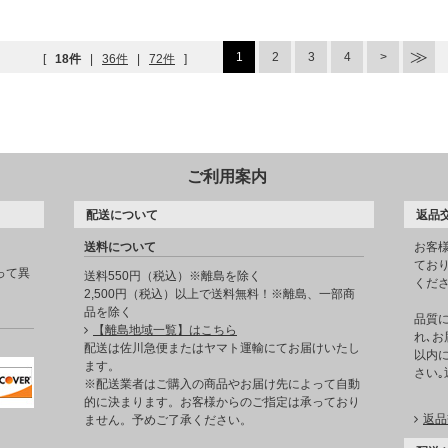
1
2
3
4
[
18件
|
36件
|
72件
]
ご利用案内
配送について
返品
送料について
お客
てお
って異
送料550円（税込）※離島を除く
くだ
2,500円（税込）以上で送料無料！※離島、一部商
品を除く
品質
【離島地域一覧】はこちら
れ､お
。
配送は佐川急便またはヤマト運輸にてお届けいたし
以内に
ます。
さい
※配送業者はご購入の商品やお届け先によって自動
的に決まります。お客様からのご指定は承っており
返品
ません。予めご了承ください。