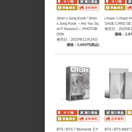
Jimin x Jung Kook / Jimin
j-hope / j-hope
x Jung Kook ＜Are You Su
SAGE CARD SE
re?! Season2＞ PHOTOB
発売日：2025年
OOK
価格：2,9
発売日：2025年12月24日
価格：5,060円(税込)
BTS / BTS 7 Moments【デ
BTS / BTS MAP 