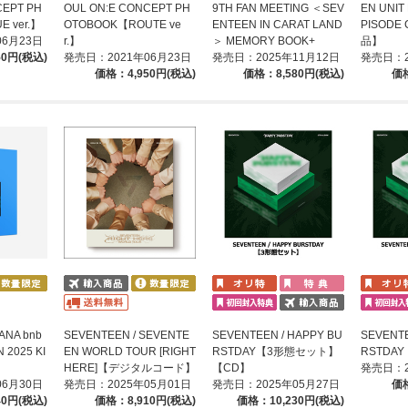
CEPT PH
OUL ON:E CONCEPT PH
9TH FAN MEETING ＜SEV
EN UNIT
 ver.】
OTOBOOK【ROUTE ve
ENTEEN IN CARAT LAND
PISODE
06月23日
r.】
＞ MEMORY BOOK+
品】
50円(税込)
発売日：2021年06月23日
発売日：2025年11月12日
発売日：2
価格：4,950円(税込)
価格：8,580円(税込)
価格
ANA bnb
SEVENTEEN / SEVENTE
SEVENTEEN / HAPPY BU
SEVENTE
 2025 KI
EN WORLD TOUR [RIGHT
RSTDAY【3形態セット】
RSTDA
HERE]【デジタルコード】
【CD】
発売日：2
06月30日
発売日：2025年05月01日
発売日：2025年05月27日
価格
40円(税込)
価格：8,910円(税込)
価格：10,230円(税込)