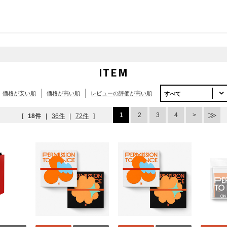
ITEM
価格が安い順
価格が高い順
レビューの評価が高い順
すべて
1
2
3
4
[
18件
|
36件
|
72件
]