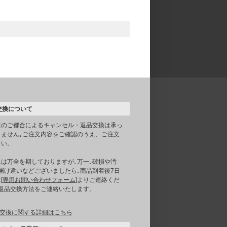
交換について
様のご都合によるキャンセル・返品交換は承っ
りません｡ご注文内容をご確認のうえ、ご注文
さい。
には万全を期しておりますが､万一､破損や汚
届け違いなどございましたら､商品到着後7日
[
専用お問い合わせフォーム
]よりご連絡くだ
｡返品交換方法をご連絡いたします。
交換に関する詳細はこちら