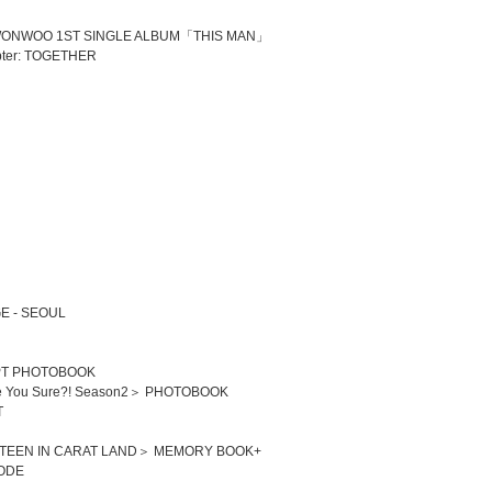
WONWOO 1ST SINGLE ALBUM「THIS MAN」
ter: TOGETHER
E - SEOUL
PT PHOTOBOOK
＜Are You Sure?! Season2＞ PHOTOBOOK
T
TEEN IN CARAT LAND＞ MEMORY BOOK+
ODE