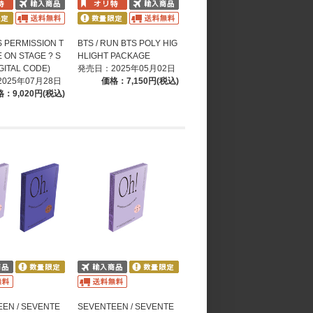
S PERMISSION T
BTS / RUN BTS POLY HIG
 ON STAGE ? S
HLIGHT PACKAGE
GITAL CODE)
発売日：2025年05月02日
025年07月28日
価格：7,150円(税込)
：9,020円(税込)
EN / SEVENTE
SEVENTEEN / SEVENTE