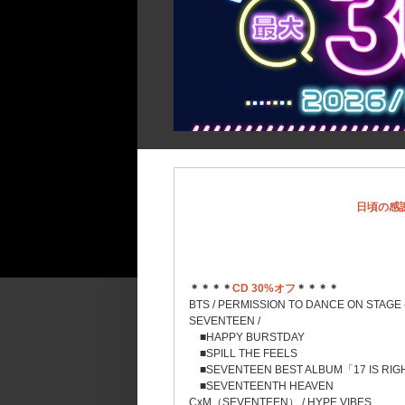
日頃の感謝
＊＊＊＊
CD 30%オフ
＊＊＊＊
BTS / PERMISSION TO DANCE ON STAGE -
SEVENTEEN /
■HAPPY BURSTDAY
■SPILL THE FEELS
■SEVENTEEN BEST ALBUM「17 IS RIG
■SEVENTEENTH HEAVEN
CxM（SEVENTEEN） / HYPE VIBES