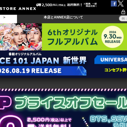
る ＞
本店とANNEX店について