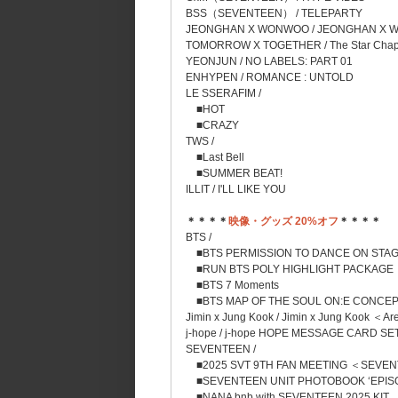
BSS（SEVENTEEN） / TELEPARTY
JEONGHAN X WONWOO / JEONGHAN X 
TOMORROW X TOGETHER / The Star Chap
YEONJUN / NO LABELS: PART 01
ENHYPEN / ROMANCE : UNTOLD
LE SSERAFIM /
■HOT
■CRAZY
TWS /
■Last Bell
■SUMMER BEAT!
ILLIT / I'LL LIKE YOU
＊＊＊＊
映像・グッズ 20%オフ
＊＊＊＊
BTS /
■BTS PERMISSION TO DANCE ON STAG
■RUN BTS POLY HIGHLIGHT PACKAGE
■BTS 7 Moments
■BTS MAP OF THE SOUL ON:E CONCE
Jimin x Jung Kook / Jimin x Jung Kook 
j-hope / j-hope HOPE MESSAGE CARD SE
SEVENTEEN /
■2025 SVT 9TH FAN MEETING ＜SEVEN
■SEVENTEEN UNIT PHOTOBOOK ‘EPIS
■NANA bnb with SEVENTEEN 2025 KIT