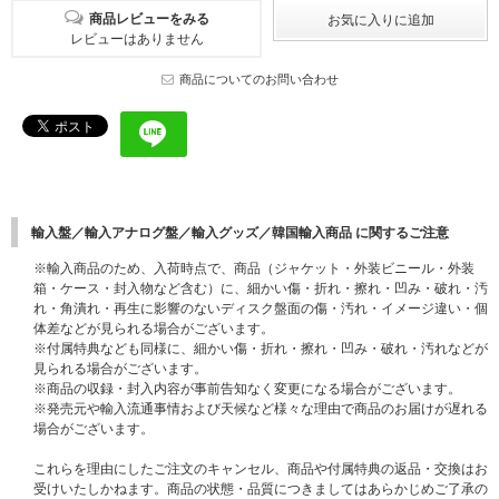
商品レビューをみる
レビューはありません
商品についてのお問い合わせ
輸入盤／輸入アナログ盤／輸入グッズ／韓国輸入商品 に関するご注意
※輸入商品のため、入荷時点で、商品（ジャケット・外装ビニール・外装
箱・ケース・封入物など含む）に、細かい傷・折れ・擦れ・凹み・破れ・汚
れ・角潰れ・再生に影響のないディスク盤面の傷・汚れ・イメージ違い・個
体差などが見られる場合がございます。
※付属特典なども同様に、細かい傷・折れ・擦れ・凹み・破れ・汚れなどが
見られる場合がございます。
※商品の収録・封入内容が事前告知なく変更になる場合がございます。
※発売元や輸入流通事情および天候など様々な理由で商品のお届けが遅れる
場合がございます。
これらを理由にしたご注文のキャンセル、商品や付属特典の返品・交換はお
受けいたしかねます。商品の状態・品質につきましてはあらかじめご了承の