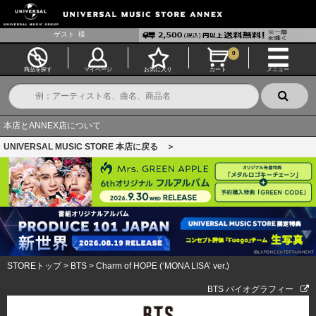
ゲスト
様
0
商品を探す
マイページ
お気に入り
カート
メニュー
本店とANNEX店について
UNIVERSAL MUSIC STORE 本店に戻る ＞
STOREトップ
>
BTS
>
Charm of HOPE (‘MONA LISA’ ver.)
BTS バイオグラフィー