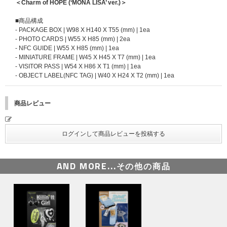
＜Charm of HOPE (‘MONA LISA’ ver.)＞
■商品構成
- PACKAGE BOX | W98 X H140 X T55 (mm) | 1ea
- PHOTO CARDS | W55 X H85 (mm) | 2ea
- NFC GUIDE | W55 X H85 (mm) | 1ea
- MINIATURE FRAME | W45 X H45 X T7 (mm) | 1ea
- VISITOR PASS | W54 X H86 X T1 (mm) | 1ea
- OBJECT LABEL(NFC TAG) | W40 X H24 X T2 (mm) | 1ea
商品レビュー
AND MORE...
その他の商品