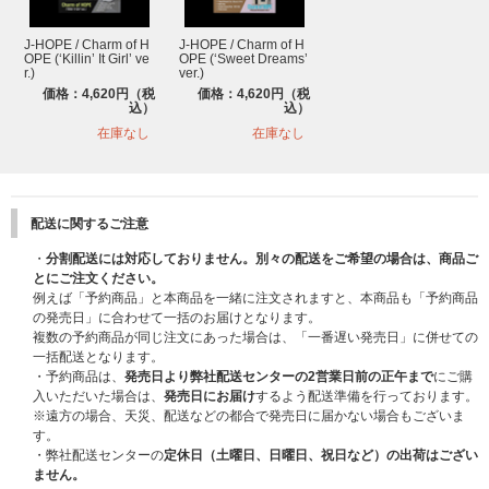
J-HOPE / Charm of H
J-HOPE / Charm of H
OPE (‘Killin’ It Girl’ ve
OPE (‘Sweet Dreams’
r.)
ver.)
価格：4,620円（税
価格：4,620円（税
込）
込）
在庫なし
在庫なし
配送に関するご注意
・
分割配送には対応しておりません。別々の配送をご希望の場合は、商品ご
とにご注文ください。
例えば「予約商品」と本商品を一緒に注文されますと、本商品も「予約商品
の発売日」に合わせて一括のお届けとなります。
複数の予約商品が同じ注文にあった場合は、「一番遅い発売日」に併せての
一括配送となります。
・予約商品は、
発売日より弊社配送センターの2営業日前の正午まで
にご購
入いただいた場合は、
発売日にお届け
するよう配送準備を行っております。
※遠方の場合、天災、配送などの都合で発売日に届かない場合もございま
す。
・弊社配送センターの
定休日（土曜日、日曜日、祝日など）の出荷はござい
ません。