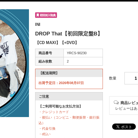
INI
DROP That【初回限定盤B】
【CD MAXI】【+DVD】
商品番号
YRCS-90230
組み枚数
2
【配送期間】
数量
出荷予定日：2026年08月07日
ご注意
商品レビ
【ご利用可能なお支払方法】
レビューはあ
・クレジットカード
・後払い（コンビニ・郵便振替・銀行振
込）
・代金引換
・d払い