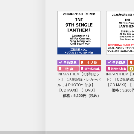
INI / ANTHEM【3形態セッ
INI / ANTHE
ト】【活動記録トレカ〜パ
ト】【CD収納B
ルっすPHOTO〜付き】
【CD MAXI】【
【CD MAXI】【+DVD】
価格：5,20
価格：5,200円（税込）