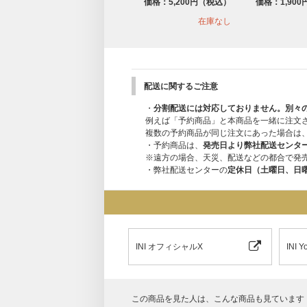
価格：5,200円（税込）
価格：1,90
在庫なし
配送に関するご注意
・
分割配送には対応しておりません。別々
例えば「予約商品」と本商品を一緒に注文
複数の予約商品が同じ注文にあった場合は
・予約商品は、
発売日より弊社配送センタ
※遠方の場合、天災、配送などの都合で発
・弊社配送センターの
定休日（土曜日、日
INI オフィシャルX
INI
この商品を見た人は、こんな商品も見ています