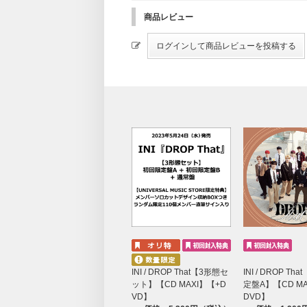
商品レビュー
INI / DROP That【3形態セ
INI / DROP Th
ット】【CD MAXI】【+D
定盤A】【CD MA
VD】
DVD】