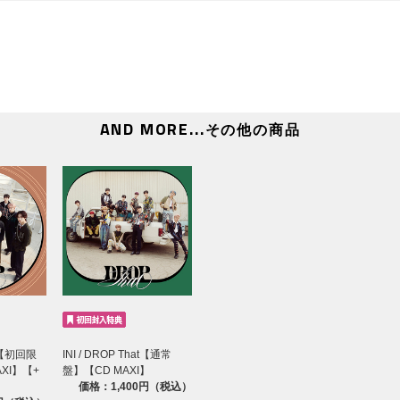
AND MORE...
その他の商品
at【初回限
INI / DROP That【通常
XI】【+
盤】【CD MAXI】
価格：1,400円（税込）