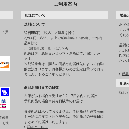
ご利用案内
配送について
返品
送料について
お客
てお
って異
送料550円（税込）※離島を除く
くだ
2,500円（税込）以上で送料無料！※離島、一部商
品を除く
品質
【離島地域一覧】はこちら
れ､お
。
配送は佐川急便またはヤマト運輸にてお届けいたし
以内に
ます。
さい
※配送業者はご購入の商品やお届け先によって自動
的に決まります。お客様からのご指定は承っており
返品
ません。予めご了承ください。
配送
商品お届けまでの日数
詳し
在庫がある場合⇒受注から2～7日以内にお届け
予約商品の場合⇒発売日以降のお届け
分割配送は承っておりません。予約商品と通常商品
を一緒にご注文された場合は、予約商品の発売日に
請求書
まとめてお届けいたします。
にお支
詳細はこちら