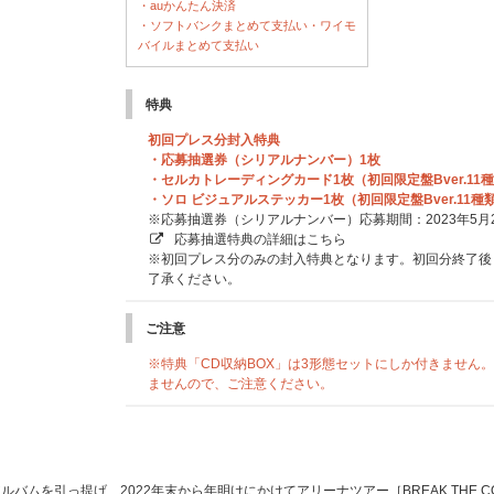
・auかんたん決済
・ソフトバンクまとめて支払い・ワイモ
バイルまとめて支払い
特典
初回プレス分封入特典
・応募抽選券（シリアルナンバー）1枚
・セルカトレーディングカード1枚（初回限定盤Bver.11
・ソロ ビジュアルステッカー1枚（初回限定盤Bver.11
※応募抽選券（シリアルナンバー）応募期間：2023年5月23日
応募抽選特典の詳細はこちら
※初回プレス分のみの封入特典となります。初回分終了後
了承ください。
ご注意
※特典「CD収納BOX」は3形態セットにしか付きません
ませんので、ご注意ください。
バムを引っ提げ、2022年末から年明けにかけてアリーナツアー［BREAK THE C