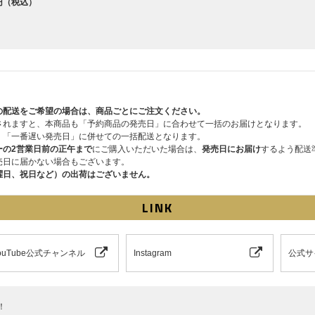
0円（税込）
の配送をご希望の場合は、商品ごとにご注文ください。
されますと、本商品も「予約商品の発売日」に合わせて一括のお届けとなります。
、「一番遅い発売日」に併せての一括配送となります。
ーの2営業日前の正午まで
にご購入いただいた場合は、
発売日にお届け
するよう配送
売日に届かない場合もございます。
曜日、祝日など）の出荷はございません。
LINK
 YouTube公式チャンネル
Instagram
公式サ
！