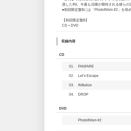
員したINI。今最も活躍が期待される彼らの
●初回限定盤Bには「PhotoINIsm #2」を
【初回限定盤B】
CD＋DVD
収録内容
CD
01.
FANFARE
02.
Let’s Escape
03.
INItialize
04.
DROP
DVD
PhotoINIsm #2