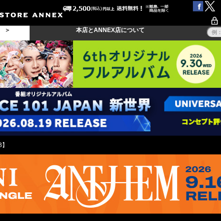
る ＞
本店とANNEX店について
B】