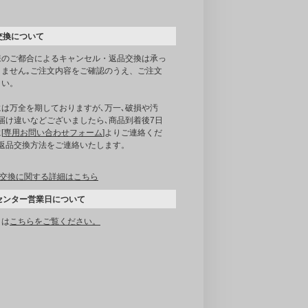
交換について
様のご都合によるキャンセル・返品交換は承っ
りません｡ご注文内容をご確認のうえ、ご注文
さい。
には万全を期しておりますが､万一､破損や汚
届け違いなどございましたら､商品到着後7日
[
専用お問い合わせフォーム
]よりご連絡くだ
｡返品交換方法をご連絡いたします。
交換に関する詳細はこちら
センター営業日について
くは
こちらをご覧ください。