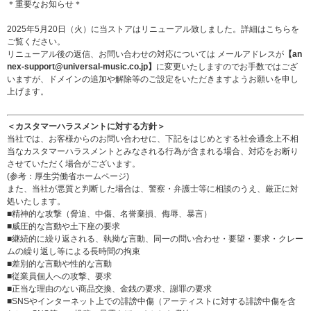
＊重要なお知らせ＊
2025年5月20日（火）に当ストアはリニューアル致しました。詳細は
こちら
を
ご覧ください。
リニューアル後の返信、お問い合わせの対応については メールアドレスが
【an
nex-support@universal-music.co.jp】
に変更いたしますのでお手数ではござ
いますが、ドメインの追加や解除等のご設定をいただきますようお願いを申し
上げます。
＜カスタマーハラスメントに対する方針＞
当社では、お客様からのお問い合わせに、下記をはじめとする社会通念上不相
当なカスタマーハラスメントとみなされる行為が含まれる場合、対応をお断り
させていただく場合がございます。
(参考：
厚生労働省ホームページ
)
また、当社が悪質と判断した場合は、警察・弁護士等に相談のうえ、厳正に対
処いたします。
■精神的な攻撃（脅迫、中傷、名誉棄損、侮辱、暴言）
■威圧的な言動や土下座の要求
■継続的に繰り返される、執拗な言動、同一の問い合わせ・要望・要求・クレー
ムの繰り返し等による長時間の拘束
■差別的な言動や性的な言動
■従業員個人への攻撃、要求
■正当な理由のない商品交換、金銭の要求、謝罪の要求
■SNSやインターネット上での誹謗中傷（アーティストに対する誹謗中傷を含