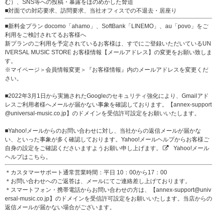
む）、SNS等への投稿・暴露をほのめかした脅迫
■対面での対応要求、訪問要求、当社オフィスでの不退去・居座り
■新料金プラン docomo「ahamo」、SoftBank「LINEMO」、au「povo」をご
利用をご検討されてるお客様へ
新プランのご利用を予定されているお客様は、すでにご登録いただいているUN
IVERSAL MUSIC STORE お客様情報【メールアドレス】の変更をお願い致しま
す。
※マイページ＞会員情報変更＞『お客様情報』内のメールアドレスを変更くだ
さい。
■2022年3月1日から実施されたGoogleのセキュリティ強化により、Gmailアド
レスご利用者様へメールが届かない事象を確認しております。【annex-support
@universal-music.co.jp】のドメインを受信許可設定をお願いいたします。
■Yahoo!メールからのお問い合わせに対し、当社からの返信メールが届かな
い、といった事象が多く確認しております。Yahoo!メールヘルプからお客様ご
自身の設定をご確認くださいますようお願い申し上げます。
Yahoo!メール
ヘルプはこちら。
＊カスタマーサポート通常営業時間：平日 10：00から17：00
＊お問い合わせへのご返答は、メールにてご連絡差し上げております。
＊スマートフォン・携帯電話からお問い合わせの方は、【annex-support@univ
ersal-music.co.jp】のドメインを受信許可設定をお願いいたします。当店からの
返信メールが届かない場合がございます。