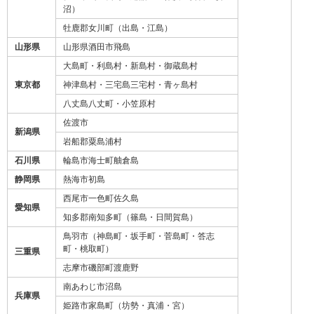
沼）
牡鹿郡女川町（出島・江島）
山形県
山形県酒田市飛島
大島町・利島村・新島村・御蔵島村
東京都
神津島村・三宅島三宅村・青ヶ島村
八丈島八丈町・小笠原村
佐渡市
新潟県
岩船郡粟島浦村
石川県
輪島市海士町舳倉島
静岡県
熱海市初島
西尾市一色町佐久島
愛知県
知多郡南知多町（篠島・日間賀島）
鳥羽市（神島町・坂手町・菅島町・答志
町・桃取町）
三重県
志摩市磯部町渡鹿野
南あわじ市沼島
兵庫県
姫路市家島町（坊勢・真浦・宮）