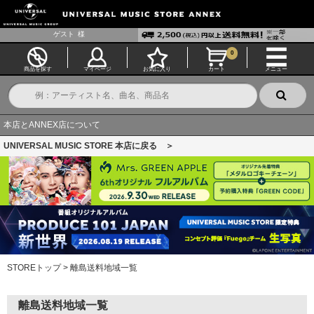
ゲスト
様
0
商品を探す
マイページ
お気に入り
カート
メニュー
本店とANNEX店について
UNIVERSAL MUSIC STORE 本店に戻る ＞
STOREトップ
>
離島送料地域一覧
離島送料地域一覧