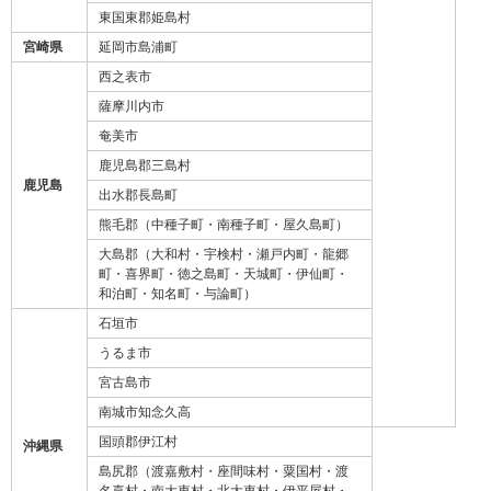
東国東郡姫島村
宮崎県
延岡市島浦町
西之表市
薩摩川内市
奄美市
鹿児島郡三島村
鹿児島
出水郡長島町
熊毛郡（中種子町・南種子町・屋久島町）
大島郡（大和村・宇検村・瀬戸内町・龍郷
町・喜界町・徳之島町・天城町・伊仙町・
和泊町・知名町・与論町）
石垣市
うるま市
宮古島市
南城市知念久高
国頭郡伊江村
沖縄県
島尻郡（渡嘉敷村・座間味村・粟国村・渡
名喜村・南大東村・北大東村・伊平屋村・