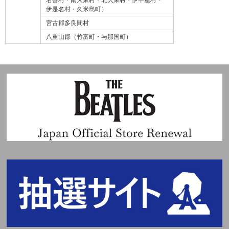
伊是名村・久米島町）
宮古郡多良間村
八重山郡（竹富町・与那国町）