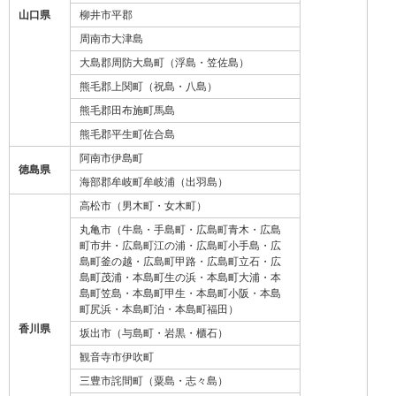
山口県
柳井市平郡
周南市大津島
大島郡周防大島町（浮島・笠佐島）
熊毛郡上関町（祝島・八島）
熊毛郡田布施町馬島
熊毛郡平生町佐合島
阿南市伊島町
徳島県
海部郡牟岐町牟岐浦（出羽島）
高松市（男木町・女木町）
丸亀市（牛島・手島町・広島町青木・広島
町市井・広島町江の浦・広島町小手島・広
島町釜の越・広島町甲路・広島町立石・広
島町茂浦・本島町生の浜・本島町大浦・本
島町笠島・本島町甲生・本島町小阪・本島
町尻浜・本島町泊・本島町福田）
香川県
坂出市（与島町・岩黒・櫃石）
観音寺市伊吹町
三豊市詫間町（粟島・志々島）