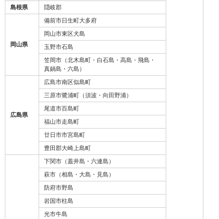
島根県
隠岐郡
備前市日生町大多府
岡山市東区犬島
岡山県
玉野市石島
笠岡市（北木島町・白石島・高島・飛島・
真鍋島・六島）
広島市南区似島町
三原市鷺浦町（須波・向田野浦）
尾道市百島町
広島県
福山市走島町
廿日市市宮島町
豊田郡大崎上島町
下関市（蓋井島・六連島）
萩市（相島・大島・見島）
防府市野島
岩国市柱島
光市牛島