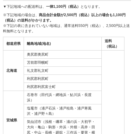
▼下記地域への配送料は、
一律1,100円（税込）
となります。
※下記地域の場合は、
商品合計金額が2,500円（税込）以上の場合も1,100円
（税込）の送料がかかります。
※下記の表に含まれていない地域は、通常送料550円（税込）、2,500円以上送
料無料となります。
送料
都道府県
離島地域(地名)
（税込）
奥尻郡奥尻町
苫前郡羽幌町
北海道
礼文郡礼文町
利尻郡利尻町
利尻郡利尻富士町
石巻市（田代浜・網地浜・鮎川浜・長渡
浜）
塩竈市（浦戸石浜・浦戸桂島・浦戸寒風
沢・浦戸野々島）
宮城県
気仙沼市（浅根・磯草・浦の浜・大初平・
大向・亀山・駒形・外浜・外畑・高井・田
尻・中山・長崎・廻舘・三作浜・要害・横