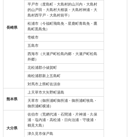
平戸市（度島町・大島村的山川内・大島村
的山戸田・大島村大根坂・大島村神浦・大
島村西宇戸・大島村前平）
松浦市（今福町飛島免・星鹿町青島免・鷹
長崎県
島町黒島免）
壱岐市
五島市
西海市（大瀬戸町松島内郷・大瀬戸町松島
外郷）
北松浦郡小値賀町
南松浦郡新上五島町
対馬市上県町佐須奈
上天草市大矢野町湯島
熊本県
天草市（御所浦町御所浦・御所浦町牧島・
御所浦町横浦）
佐伯市（荒網代浦・石間浦・片神浦・久保
浦・塩内浦・高松浦・日向泊浦・守後浦・
鶴見大島）
大分県
津久見市保戸島