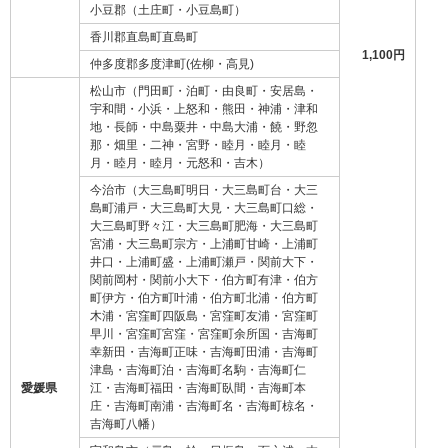
小豆郡（土庄町・小豆島町）
香川郡直島町直島町
1,100円
仲多度郡多度津町(佐柳・高見)
松山市（門田町・泊町・由良町・安居島・
宇和間・小浜・上怒和・熊田・神浦・津和
地・長師・中島粟井・中島大浦・饒・野忽
那・畑里・二神・宮野・睦月・睦月・睦
月・睦月・睦月・元怒和・吉木）
今治市（大三島町明日・大三島町台・大三
島町浦戸・大三島町大見・大三島町口総・
大三島町野々江・大三島町肥海・大三島町
宮浦・大三島町宗方・上浦町甘崎・上浦町
井口・上浦町盛・上浦町瀬戸・関前大下・
関前岡村・関前小大下・伯方町有津・伯方
町伊方・伯方町叶浦・伯方町北浦・伯方町
木浦・宮窪町四阪島・宮窪町友浦・宮窪町
早川・宮窪町宮窪・宮窪町余所国・吉海町
幸新田・吉海町正味・吉海町田浦・吉海町
津島・吉海町泊・吉海町名駒・吉海町仁
愛媛県
江・吉海町福田・吉海町臥間・吉海町本
庄・吉海町南浦・吉海町名・吉海町椋名・
吉海町八幡）