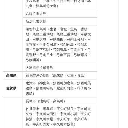
宇和島市（戸島・蛤・日振島・百之浦・本
九島・津島町竹ケ島）
八幡浜市大島
新居浜市大島
越智郡上島町（生名・岩城・魚島一番耕
地・魚島二番耕地・魚島三番耕地・弓削太
田・弓削大谷・弓削鎌田・弓削上弓削・弓
削狩尾・弓削久司浦・弓削佐島・弓削沢
津・弓削下弓削・弓削豊島・弓削土生・弓
削引野・弓削日比・弓削百貫・弓削藤谷・
弓削明神）
大洲市長浜町青島
高知県
宿毛市沖の島町（鵜来島・弘瀬・母島）
唐津市（神集島・鎮西町加唐島・鎮西町馬
佐賀県
渡島・鎮西町松島・肥前町向島・呼子町小
川島）
長崎市（池島町・高島町）
佐世保市（黒島町・宇久町飯良・宇久町大
久保・宇久町太田江・宇久町小浜・宇久町
神浦・宇久町木場・宇久町平・宇久町寺
島・宇久町野方・宇久町本飯良）