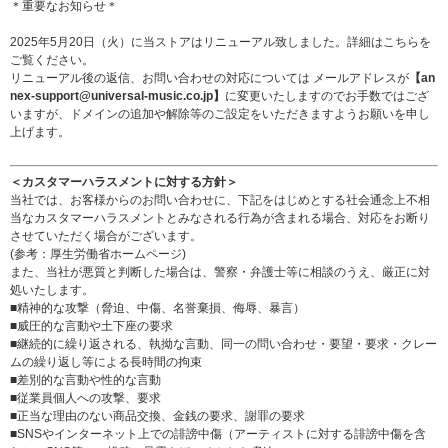
＊重要なお知らせ＊
2025年5月20日（火）に当ストアはリニューアル致しました。詳細は
こちら
を
ご覧ください。
リニューアル後の返信、お問い合わせの対応については メールアドレスが
【an
nex-support@universal-music.co.jp】
に変更いたしますのでお手数ではござ
いますが、ドメインの追加や解除等のご設定をいただきますようお願いを申し
上げます。
＜カスタマーハラスメントに対する方針＞
当社では、お客様からのお問い合わせに、下記をはじめとする社会通念上不相
当なカスタマーハラスメントとみなされる行為が含まれる場合、対応をお断り
させていただく場合がございます。
(参考：
厚生労働省ホームページ
)
また、当社が悪質と判断した場合は、警察・弁護士等に相談のうえ、厳正に対
処いたします。
■精神的な攻撃（脅迫、中傷、名誉棄損、侮辱、暴言）
■威圧的な言動や土下座の要求
■継続的に繰り返される、執拗な言動、同一の問い合わせ・要望・要求・クレー
ムの繰り返し等による長時間の拘束
■差別的な言動や性的な言動
■従業員個人への攻撃、要求
■正当な理由のない商品交換、金銭の要求、謝罪の要求
■SNSやインターネット上での誹謗中傷（アーティストに対する誹謗中傷を含