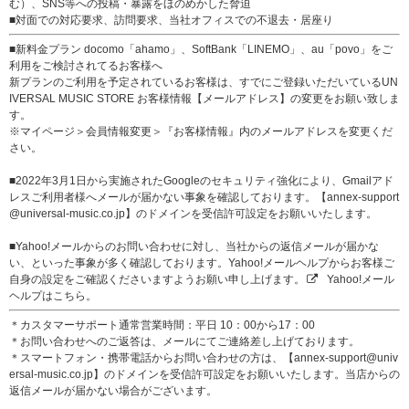
む）、SNS等への投稿・暴露をほのめかした脅迫
■対面での対応要求、訪問要求、当社オフィスでの不退去・居座り
■新料金プラン docomo「ahamo」、SoftBank「LINEMO」、au「povo」をご
利用をご検討されてるお客様へ
新プランのご利用を予定されているお客様は、すでにご登録いただいているUN
IVERSAL MUSIC STORE お客様情報【メールアドレス】の変更をお願い致しま
す。
※マイページ＞会員情報変更＞『お客様情報』内のメールアドレスを変更くだ
さい。
■2022年3月1日から実施されたGoogleのセキュリティ強化により、Gmailアド
レスご利用者様へメールが届かない事象を確認しております。【annex-support
@universal-music.co.jp】のドメインを受信許可設定をお願いいたします。
■Yahoo!メールからのお問い合わせに対し、当社からの返信メールが届かな
い、といった事象が多く確認しております。Yahoo!メールヘルプからお客様ご
自身の設定をご確認くださいますようお願い申し上げます。
Yahoo!メール
ヘルプはこちら。
＊カスタマーサポート通常営業時間：平日 10：00から17：00
＊お問い合わせへのご返答は、メールにてご連絡差し上げております。
＊スマートフォン・携帯電話からお問い合わせの方は、【annex-support@univ
ersal-music.co.jp】のドメインを受信許可設定をお願いいたします。当店からの
返信メールが届かない場合がございます。