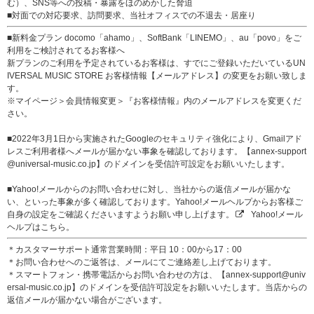
む）、SNS等への投稿・暴露をほのめかした脅迫
■対面での対応要求、訪問要求、当社オフィスでの不退去・居座り
■新料金プラン docomo「ahamo」、SoftBank「LINEMO」、au「povo」をご
利用をご検討されてるお客様へ
新プランのご利用を予定されているお客様は、すでにご登録いただいているUN
IVERSAL MUSIC STORE お客様情報【メールアドレス】の変更をお願い致しま
す。
※マイページ＞会員情報変更＞『お客様情報』内のメールアドレスを変更くだ
さい。
■2022年3月1日から実施されたGoogleのセキュリティ強化により、Gmailアド
レスご利用者様へメールが届かない事象を確認しております。【annex-support
@universal-music.co.jp】のドメインを受信許可設定をお願いいたします。
■Yahoo!メールからのお問い合わせに対し、当社からの返信メールが届かな
い、といった事象が多く確認しております。Yahoo!メールヘルプからお客様ご
自身の設定をご確認くださいますようお願い申し上げます。
Yahoo!メール
ヘルプはこちら。
＊カスタマーサポート通常営業時間：平日 10：00から17：00
＊お問い合わせへのご返答は、メールにてご連絡差し上げております。
＊スマートフォン・携帯電話からお問い合わせの方は、【annex-support@univ
ersal-music.co.jp】のドメインを受信許可設定をお願いいたします。当店からの
返信メールが届かない場合がございます。