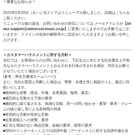
＊重要なお知らせ＊
2025年5月20日（火）に当ストアはリニューアル致しました。詳細は
こちら
を
ご覧ください。
リニューアル後の返信、お問い合わせの対応については メールアドレスが
【an
nex-support@universal-music.co.jp】
に変更いたしますのでお手数ではござ
いますが、ドメインの追加や解除等のご設定をいただきますようお願いを申し
上げます。
＜カスタマーハラスメントに対する方針＞
当社では、お客様からのお問い合わせに、下記をはじめとする社会通念上不相
当なカスタマーハラスメントとみなされる行為が含まれる場合、対応をお断り
させていただく場合がございます。
(参考：
厚生労働省ホームページ
)
また、当社が悪質と判断した場合は、警察・弁護士等に相談のうえ、厳正に対
処いたします。
■精神的な攻撃（脅迫、中傷、名誉棄損、侮辱、暴言）
■威圧的な言動や土下座の要求
■継続的に繰り返される、執拗な言動、同一の問い合わせ・要望・要求・クレー
ムの繰り返し等による長時間の拘束
■差別的な言動や性的な言動
■従業員個人への攻撃、要求
■正当な理由のない商品交換、金銭の要求、謝罪の要求
■SNSやインターネット上での誹謗中傷（アーティストに対する誹謗中傷を含