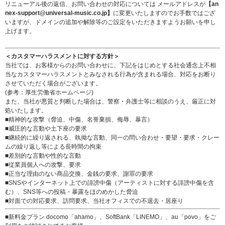
リニューアル後の返信、お問い合わせの対応については メールアドレスが
【an
nex-support@universal-music.co.jp】
に変更いたしますのでお手数ではござ
いますが、ドメインの追加や解除等のご設定をいただきますようお願いを申し
上げます。
＜カスタマーハラスメントに対する方針＞
当社では、お客様からのお問い合わせに、下記をはじめとする社会通念上不相
当なカスタマーハラスメントとみなされる行為が含まれる場合、対応をお断り
させていただく場合がございます。
(参考：
厚生労働省ホームページ
)
また、当社が悪質と判断した場合は、警察・弁護士等に相談のうえ、厳正に対
処いたします。
■精神的な攻撃（脅迫、中傷、名誉棄損、侮辱、暴言）
■威圧的な言動や土下座の要求
■継続的に繰り返される、執拗な言動、同一の問い合わせ・要望・要求・クレー
ムの繰り返し等による長時間の拘束
■差別的な言動や性的な言動
■従業員個人への攻撃、要求
■正当な理由のない商品交換、金銭の要求、謝罪の要求
■SNSやインターネット上での誹謗中傷（アーティストに対する誹謗中傷を含
む）、SNS等への投稿・暴露をほのめかした脅迫
■対面での対応要求、訪問要求、当社オフィスでの不退去・居座り
■新料金プラン docomo「ahamo」、SoftBank「LINEMO」、au「povo」をご