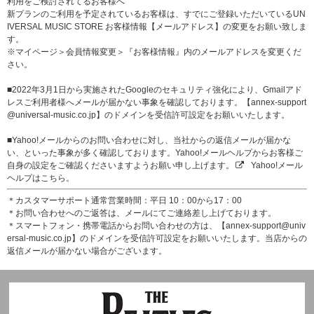
利用をご検討されてるお客様へ
新プランのご利用を予定されているお客様は、すでにご登録いただいているUN
IVERSAL MUSIC STORE お客様情報【メールアドレス】の変更をお願い致しま
す。
※マイページ＞会員情報変更＞『お客様情報』内のメールアドレスを変更くだ
さい。
■2022年3月1日から実施されたGoogleのセキュリティ強化により、Gmailアド
レスご利用者様へメールが届かない事象を確認しております。【annex-support
@universal-music.co.jp】のドメインを受信許可設定をお願いいたします。
■Yahoo!メールからのお問い合わせに対し、当社からの返信メールが届かな
い、といった事象が多く確認しております。Yahoo!メールヘルプからお客様ご
自身の設定をご確認くださいますようお願い申し上げます。
Yahoo!メール
ヘルプはこちら。
＊カスタマーサポート通常営業時間：平日 10：00から17：00
＊お問い合わせへのご返答は、メールにてご連絡差し上げております。
＊スマートフォン・携帯電話からお問い合わせの方は、【annex-support@univ
ersal-music.co.jp】のドメインを受信許可設定をお願いいたします。当店からの
返信メールが届かない場合がございます。