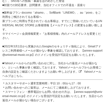
む）、SNS等への投稿・暴露をほのめかした脅迫
■対面での対応要求、訪問要求、当社オフィスでの不退去・居座り
■新料金プラン docomo「ahamo」、SoftBank「LINEMO」、au「povo」をご
利用をご検討されてるお客様へ
新プランのご利用を予定されているお客様は、すでにご登録いただいているUN
IVERSAL MUSIC STORE お客様情報【メールアドレス】の変更をお願い致しま
す。
※マイページ＞会員情報変更＞『お客様情報』内のメールアドレスを変更くだ
さい。
■2022年3月1日から実施されたGoogleのセキュリティ強化により、Gmailアド
レスご利用者様へメールが届かない事象を確認しております。【annex-support
@universal-music.co.jp】のドメインを受信許可設定をお願いいたします。
■Yahoo!メールからのお問い合わせに対し、当社からの返信メールが届かな
い、といった事象が多く確認しております。Yahoo!メールヘルプからお客様ご
自身の設定をご確認くださいますようお願い申し上げます。
Yahoo!メール
ヘルプはこちら。
＊カスタマーサポート通常営業時間：平日 10：00から17：00
＊お問い合わせへのご返答は、メールにてご連絡差し上げております。
＊スマートフォン・携帯電話からお問い合わせの方は、【annex-support@univ
ersal-music.co.jp】のドメインを受信許可設定をお願いいたします。当店からの
返信メールが届かない場合がございます。