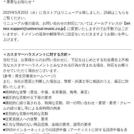
＊重要なお知らせ＊
2025年5月20日（火）に当ストアはリニューアル致しました。詳細は
こちら
を
ご覧ください。
リニューアル後の返信、お問い合わせの対応については メールアドレスが
【an
nex-support@universal-music.co.jp】
に変更いたしますのでお手数ではござ
いますが、ドメインの追加や解除等のご設定をいただきますようお願いを申し
上げます。
＜カスタマーハラスメントに対する方針＞
当社では、お客様からのお問い合わせに、下記をはじめとする社会通念上不相
当なカスタマーハラスメントとみなされる行為が含まれる場合、対応をお断り
させていただく場合がございます。
(参考：
厚生労働省ホームページ
)
また、当社が悪質と判断した場合は、警察・弁護士等に相談のうえ、厳正に対
処いたします。
■精神的な攻撃（脅迫、中傷、名誉棄損、侮辱、暴言）
■威圧的な言動や土下座の要求
■継続的に繰り返される、執拗な言動、同一の問い合わせ・要望・要求・クレー
ムの繰り返し等による長時間の拘束
■差別的な言動や性的な言動
■従業員個人への攻撃、要求
■正当な理由のない商品交換、金銭の要求、謝罪の要求
■SNSやインターネット上での誹謗中傷（アーティストに対する誹謗中傷を含