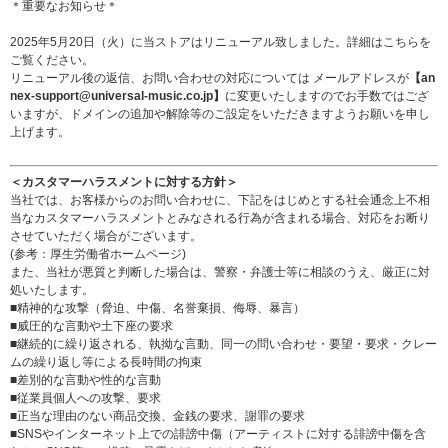
＊重要なお知らせ＊
2025年5月20日（火）に当ストアはリニューアル致しました。詳細は
こちら
を
ご覧ください。
リニューアル後の返信、お問い合わせの対応については メールアドレスが
【an
nex-support@universal-music.co.jp】
に変更いたしますのでお手数ではござ
いますが、ドメインの追加や解除等のご設定をいただきますようお願いを申し
上げます。
＜カスタマーハラスメントに対する方針＞
当社では、お客様からのお問い合わせに、下記をはじめとする社会通念上不相
当なカスタマーハラスメントとみなされる行為が含まれる場合、対応をお断り
させていただく場合がございます。
(参考：
厚生労働省ホームページ
)
また、当社が悪質と判断した場合は、警察・弁護士等に相談のうえ、厳正に対
処いたします。
■精神的な攻撃（脅迫、中傷、名誉棄損、侮辱、暴言）
■威圧的な言動や土下座の要求
■継続的に繰り返される、執拗な言動、同一の問い合わせ・要望・要求・クレー
ムの繰り返し等による長時間の拘束
■差別的な言動や性的な言動
■従業員個人への攻撃、要求
■正当な理由のない商品交換、金銭の要求、謝罪の要求
■SNSやインターネット上での誹謗中傷（アーティストに対する誹謗中傷を含