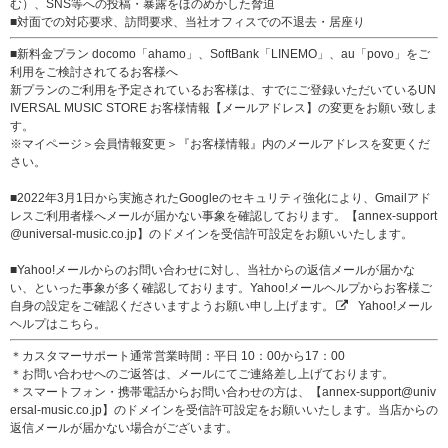
む）、SNS等への投稿・暴露をほのめかした脅迫
■対面での対応要求、訪問要求、当社オフィスでの不退去・居座り
■新料金プラン docomo「ahamo」、SoftBank「LINEMO」、au「povo」をご
利用をご検討されてるお客様へ
新プランのご利用を予定されているお客様は、すでにご登録いただいているUN
IVERSAL MUSIC STORE お客様情報【メールアドレス】の変更をお願い致しま
す。
※マイページ＞会員情報変更＞『お客様情報』内のメールアドレスを変更くだ
さい。
■2022年3月1日から実施されたGoogleのセキュリティ強化により、Gmailアド
レスご利用者様へメールが届かない事象を確認しております。【annex-support
@universal-music.co.jp】のドメインを受信許可設定をお願いいたします。
■Yahoo!メールからのお問い合わせに対し、当社からの返信メールが届かな
い、といった事象が多く確認しております。Yahoo!メールヘルプからお客様ご
自身の設定をご確認くださいますようお願い申し上げます。
Yahoo!メール
ヘルプはこちら。
＊カスタマーサポート通常営業時間：平日 10：00から17：00
＊お問い合わせへのご返答は、メールにてご連絡差し上げております。
＊スマートフォン・携帯電話からお問い合わせの方は、【annex-support@univ
ersal-music.co.jp】のドメインを受信許可設定をお願いいたします。当店からの
返信メールが届かない場合がございます。